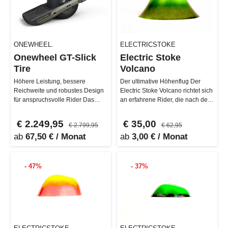
ONEWHEEL.
ELECTRICSTOKE
Onewheel GT-Slick
Electric Stoke
Tire
Volcano
Höhere Leistung, bessere
Der ultimative Höhenflug Der
Reichweite und robustes Design
Electric Stoke Volcano richtet sich
für anspruchsvolle Rider Das
an erfahrene Rider, die nach dem
komplett neu gestaltete Onewheel
nächsten Adrenalinkic…
…
€ 2.249,95
€ 35,00
€ 2.799,95
€ 62,95
ab
67,50 € / Monat
ab
3,00 € / Monat
- 47%
- 37%