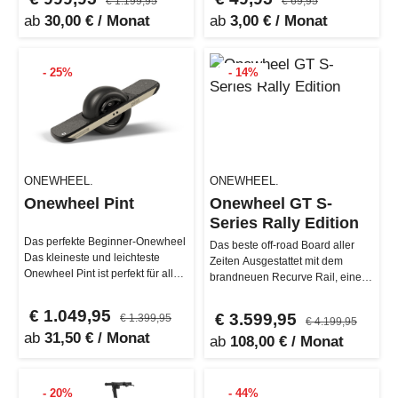
€ 1.199,95
€ 69,95
ab
30,00 € / Monat
ab
3,00 € / Monat
- 25%
- 14%
ONEWHEEL.
ONEWHEEL.
Onewheel Pint
Onewheel GT S-
Series Rally Edition
Das perfekte Beginner-Onewheel
Das beste off-road Board aller
Das kleineste und leichteste
Zeiten Ausgestattet mit dem
Onewheel Pint ist perfekt für alle,
brandneuen Recurve Rail, einem
die ein stylisches Gefäh…
hochdrehmomentstarken 6" Hub
…
€ 1.049,95
€ 3.599,95
€ 1.399,95
€ 4.199,95
ab
31,50 € / Monat
ab
108,00 € / Monat
- 20%
- 44%