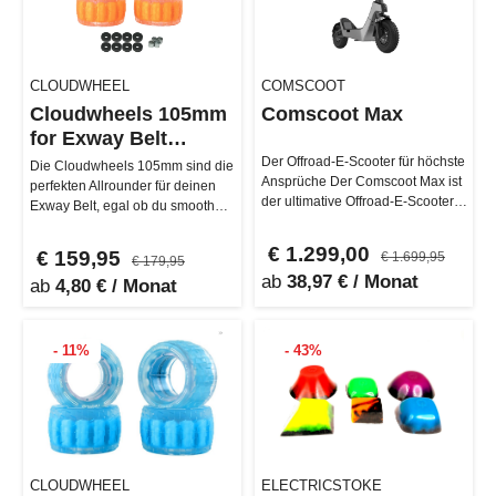
CLOUDWHEEL
COMSCOOT
Cloudwheels 105mm
Comscoot Max
for Exway Belt
Version
Der Offroad-E-Scooter für höchste
Die Cloudwheels 105mm sind die
Ansprüche Der Comscoot Max ist
perfekten Allrounder für deinen
der ultimative Offroad-E-Scooter,
Exway Belt, egal ob du smooth
der für anspruchsvoll…
durch die Stadt cruist oder…
€ 1.299,00
€ 159,95
€ 1.699,95
€ 179,95
ab
38,97 € / Monat
ab
4,80 € / Monat
- 11%
- 43%
CLOUDWHEEL
ELECTRICSTOKE