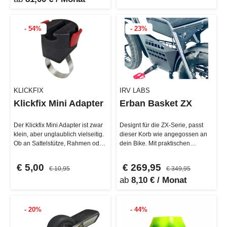
- 54%
- 23%
KLICKFIX
IRV LABS
Klickfix Mini Adapter
Erban Basket ZX
Der Klickfix Mini Adapter ist zwar
Designt für die ZX-Serie, passt
klein, aber unglaublich vielseitig.
dieser Korb wie angegossen an
Ob an Sattelstütze, Rahmen oder
dein Bike. Mit praktischen
Lenker – dieser k…
Befestigungsmöglichkeiten für
d…
€ 5,00
€ 269,95
€ 10,95
€ 349,95
ab
8,10 € / Monat
- 20%
- 44%