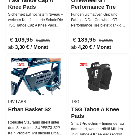
TSG Tahoe Cap A
Onewheel GT
Knee Pads
Performance Tire
Sicherheit auf höchstem Niveau –
Für den ultimativen Grip und
weicher Komfort, harte SchaleDie
Fahrspaß Der Onewheel GT
TSG Tahoe Cap A Knee Pads
Performance Tire bietet dank der
bieten Sicherheit auf höchst…
weicheren Mischung eine
verbesse…
€ 109,95
€ 139,95
€ 129,95
€ 169,95
ab
3,30 € / Monat
ab
4,20 € / Monat
- 15%
- 20%
IRV LABS
TSG
Erban Basket S2
TSG Tahoe A Knee
Pads
Robuster Stauraum direkt unter
Smart Protection – Immer genau
dem Sitz deines SUPER73-S2?
dann hart, wenn’s zählt! Mit den
Kein Problem! Mit diesem Erban
TSG Tahoe A Knee Pads rockst du