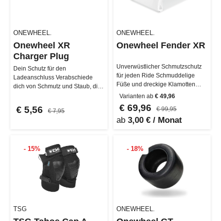
ONEWHEEL.
ONEWHEEL.
Onewheel XR
Onewheel Fender XR
Charger Plug
Unverwüstlicher Schmutzschutz
Dein Schutz für den
für jeden Ride Schmuddelige
Ladeanschluss Verabschiede
Füße und dreckige Klamotten
dich von Schmutz und Staub, die
gehören der Vergangenheit an
deinen Ladeanschluss blockieren
Varianten ab
€ 49,96
mit …
könnten…
€ 69,96
€ 5,56
€ 99,95
€ 7,95
ab
3,00 € / Monat
- 15%
- 18%
TSG
ONEWHEEL.