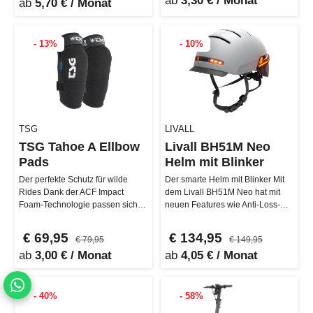
ab
3,30 € / Monat
ab
5,70 € / Monat
- 13%
- 10%
TSG
LIVALL
TSG Tahoe A Ellbow
Livall BH51M Neo
Pads
Helm mit Blinker
Der perfekte Schutz für wilde
Der smarte Helm mit Blinker Mit
Rides Dank der ACF Impact
dem Livall BH51M Neo hat mit
Foam-Technologie passen sich
neuen Features wie Anti-Loss-
die TSG Tahoe A Ellbow Pads
Alarm, Front- und Bremslicht e…
perfekt…
€ 69,95
€ 134,95
€ 79,95
€ 149,95
ab
3,00 € / Monat
ab
4,05 € / Monat
- 40%
- 58%