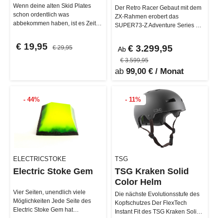
Wenn deine alten Skid Plates
Der Retro Racer Gebaut mit dem
schon ordentlich was
ZX-Rahmen erobert das
abbekommen haben, ist es Zeit
SUPER73-Z Adventure Series mit
für einen frischen Satz. Dieses
zusätzlicher vorderer Federung,
Original…
Fr…
€ 19,95
€ 3.299,95
€ 29,95
Ab
€ 3.599,95
ab
99,00 € / Monat
- 44%
- 11%
ELECTRICSTOKE
TSG
Electric Stoke Gem
TSG Kraken Solid
Color Helm
Vier Seiten, unendlich viele
Die nächste Evolutionsstufe des
Möglichkeiten Jede Seite des
Kopfschutzes Der FlexTech
Electric Stoke Gem hat
Instant Fit des TSG Kraken Solid