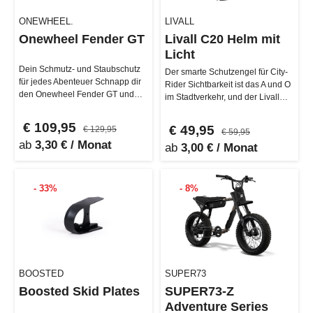
ONEWHEEL.
LIVALL
Onewheel Fender GT
Livall C20 Helm mit
Licht
Dein Schmutz- und Staubschutz
Der smarte Schutzengel für City-
für jedes Abenteuer Schnapp dir
Rider Sichtbarkeit ist das A und O
den Onewheel Fender GT und
im Stadtverkehr, und der Livall
sag "Tschüss" zu Schmutz und
C20 geht dabei keine …
A…
€ 109,95
€ 49,95
€ 129,95
€ 59,95
ab
3,30 € / Monat
ab
3,00 € / Monat
- 33%
- 8%
BOOSTED
SUPER73
Boosted Skid Plates
SUPER73-Z
Adventure Series