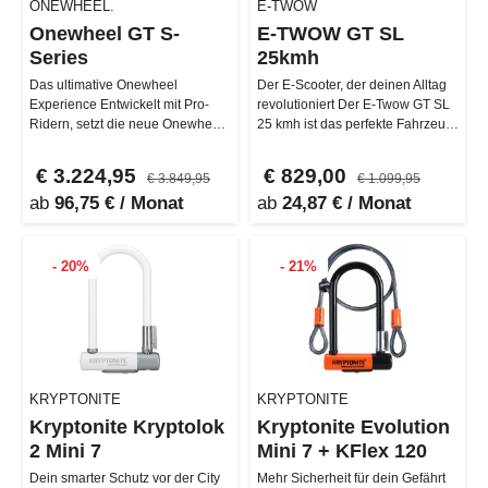
ONEWHEEL.
E-TWOW
Onewheel GT S-
E-TWOW GT SL
Series
25kmh
Das ultimative Onewheel
Der E-Scooter, der deinen Alltag
Experience Entwickelt mit Pro-
revolutioniert Der E-Twow GT SL
Ridern, setzt die neue Onewheel
25 kmh ist das perfekte Fahrzeug
GT S-Series neue Maßstäbe in
für den täglichen Pen…
der …
€ 3.224,95
€ 829,00
€ 3.849,95
€ 1.099,95
ab
96,75 € / Monat
ab
24,87 € / Monat
- 20%
- 21%
KRYPTONITE
KRYPTONITE
Kryptonite Kryptolok
Kryptonite Evolution
2 Mini 7
Mini 7 + KFlex 120
Dein smarter Schutz vor der City
Mehr Sicherheit für dein Gefährt