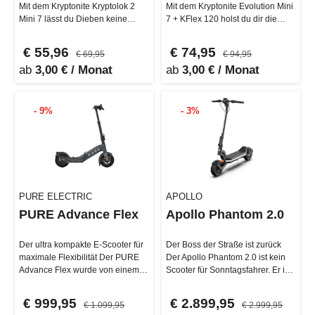
Mit dem Kryptonite Kryptolok 2
Mit dem Kryptonite Evolution Mini
Mini 7 lässt du Dieben keine
7 + KFlex 120 holst du dir die
Chance! Der 12,7 mm starke …
ultimative Kombi gegen…
€ 55,96
€ 74,95
€ 69,95
€ 94,95
ab
3,00 € / Monat
ab
3,00 € / Monat
- 9%
- 3%
PURE ELECTRIC
APOLLO
PURE Advance Flex
Apollo Phantom 2.0
Der ultra kompakte E-Scooter für
Der Boss der Straße ist zurück
maximale Flexibilität Der PURE
Der Apollo Phantom 2.0 ist kein
Advance Flex wurde von einem
Scooter für Sonntagsfahrer. Er ist
erstklassigen Ingenieurteam…
gebaut für E-Rider, d…
€ 999,95
€ 2.899,95
€ 1.099,95
€ 2.999,95