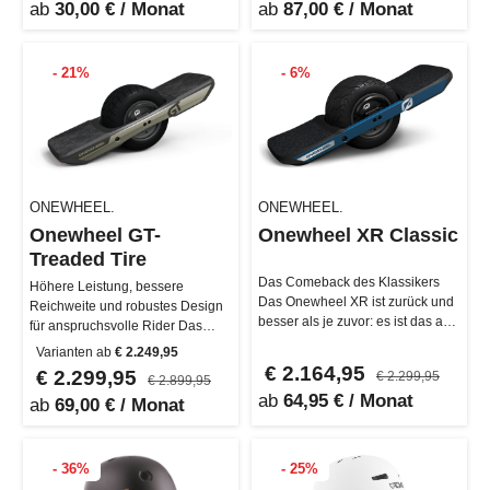
ab
30,00 € / Monat
ab
87,00 € / Monat
- 21%
- 6%
ONEWHEEL.
ONEWHEEL.
Onewheel GT-
Onewheel XR Classic
Treaded Tire
Das Comeback des Klassikers
Höhere Leistung, bessere
Das Onewheel XR ist zurück und
Reichweite und robustes Design
besser als je zuvor: es ist das am
für anspruchsvolle Rider Das
niedrigsten gelegene (0.25…
komplett neu gestaltete Onewheel
Varianten ab
€ 2.249,95
…
€ 2.164,95
€ 2.299,95
€ 2.299,95
€ 2.899,95
ab
64,95 € / Monat
ab
69,00 € / Monat
- 36%
- 25%