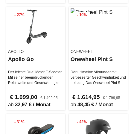
- 27%
- 10%
APOLLO
ONEWHEEL.
Apollo Go
Onewheel Pint S
Der leichte Dual Motor E-Scooter
Der ultimative Allrounder mit
Mit seiner beeindruckenden
verbesserter Geschwindigkeit und
Reichweite und Geschwindigkeit
Leistung Das Onewheel Pint S
setzt der Apollo Go neue Maß…
wurde auf Basis des Pint X m…
€ 1.099,00
€ 1.614,95
€ 1.499,95
€ 1.799,95
ab
32,97 € / Monat
ab
48,45 € / Monat
- 31%
- 42%