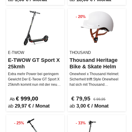
- 20%
E-TWOW
THOUSAND
E-TWOW GT Sport X
Thousand Heritage
25kmh
Bike & Skate Helm
Extra mehr Power bei geringem
Onewheel x Thousand Helmet:
Gewicht Der E-Twow GT Sport X
Sicherheit trifft Style Onewheel
25km/h kommt nun mit der neuen
hat sich mit Thousand
Samsung 10.5 Ah Batterie und …
zusammengetan, um dir den
ultimativen…
€ 999,00
€ 79,95
Ab
€ 99,95
ab
29,97 € / Monat
ab
3,00 € / Monat
- 25%
- 33%