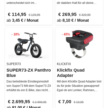
unterscheidet sich im
dir stabilen Halt für all deine
Wesentlichen vom BH51M Neo,
Sachen – egal ob Gepäck, …
dadurch, da…
€ 114,95
€ 269,95
€ 129,95
€ 329,95
ab
3,45 € / Monat
ab
8,10 € / Monat
- 10%
- 65%
SUPER73
KLICKFIX
SUPER73-ZX Panthro
Klickfix Quad
Blue
Adapter
Das beliebteste Einstiegsmodell
Mit dem Klickfix Quad Adapter bist
von Super73 Mit dem Super73-ZX
du für jede Situation gewappnet!
erhältst du ein E-Bike, das nicht
Egal ob am Lenker, Rahmen,
nur durch sein stilvoll…
Vorbau oder sogar an der …
€ 2.699,95
€ 7,00
€ 2.999,95
€ 19,95
ab
81,00 € / Monat