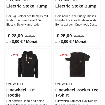
ELECTRICSTOKE
ELECTRICSTOKE
Electric Stoke Hump
Electric Stoke Bump
Der Big Brother des Bump Bereit
Dein neuer Trick-Buddy! Dieses
für den nächsten Level? Der
Mini-Tool ist ideal für deine ersten
Electric Stoke Hump ist der
Bonks auf dem Onewheel. Der
größere Bruder des Bump und
Electric Stoke Bump ist…
bri…
€ 28,00
€ 25,00
€ 52,95
€ 39,95
ab
3,00 € / Monat
ab
3,00 € / Monat
- 29%
- 26%
ONEWHEEL.
ONEWHEEL.
Onewheel "O"
Onewheel Pocket Tee
Hoodie
T-Shirt
Der perfekte Hoodie für deine
Ultraweich &amp; All Day Ready