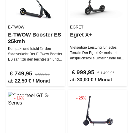
E-TWOW
EGRET
E-TWOW Booster ES
Egret X+
25kmh
Vielseitige Leistung für jedes
Kompakt und leicht für den
Terrain Der Egret X+ meistert
Stadtverkehr Der E-Twow Booster
anspruchsvolle Untergründe mit
ES zählt zu den leichtesten und
Leichtigkeit und bietet dir…
kompaktesten E-Scootern am
Ma…
€ 999,95
€ 749,95
€ 1.499,95
€ 999,95
ab
30,00 € / Monat
ab
22,50 € / Monat
- 16%
- 25%