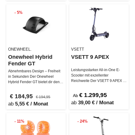
- 5%
ONEWHEEL.
VSETT
Onewheel Hybrid
VSETT 9 APEX
Fender GT
Leistungsstarker All-in-One E-
Abnehmbares Design – Freiheit
Scooter mit exzellenter
in Sekunden Der Onewheel
Reichweite Der VSETT 9 APEX ist
Hybrid Fender GT bietet dir den
mit einem leistungss…
vollen Schutz eines Standard-
Fen…
€ 1.299,95
€ 184,95
Ab
€ 194,95
ab
39,00 € / Monat
ab
5,55 € / Monat
- 11%
- 24%