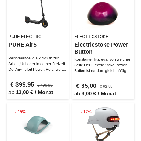
PURE ELECTRIC
ELECTRICSTOKE
PURE Air5
Electricstoke Power
Button
Performance, die kickt Ob zur
Konstante Hits, egal von welcher
Arbeit, Uni oder in deiner Freizeit:
Seite Der Electric Stoke Power
Der Air⁴ liefert Power, Reichweite
Button ist rundum gleichmäßig –
und smoothe Kontr…
du kriegst von jeder Se…
€ 399,95
€ 35,00
€ 499,95
€ 62,95
ab
12,00 € / Monat
ab
3,00 € / Monat
- 15%
- 17%