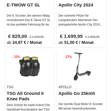
E-TWOW GT SL
Apollo City 2024
Der E-Scooter, der deinen Alltag
Der schnelle Flitzer für
revolutioniert Der E-Twow GT SL
Langstrecken-Abenteuer Der
ist das perfekte Fahrzeug für den
preisgekrönte Apollo City 2024
täglichen Pendelverk…
glänzt durch seine
beeindruckenden M…
€ 829,00
€ 1.699,95
€ 1.099,95
€ 1.899,95
ab
24,87 € / Monat
ab
51,00 € / Monat
- 33%
- 27%
TSG
APOLLO
TSG All Ground II
Apollo Go 25kmh
Knee Pads
Der leichte Dual Motor E-Scooter
Dein Schutz für harte Action! Die
Mit seiner beeindruckenden
Hardshell-Konstruktion der TSG