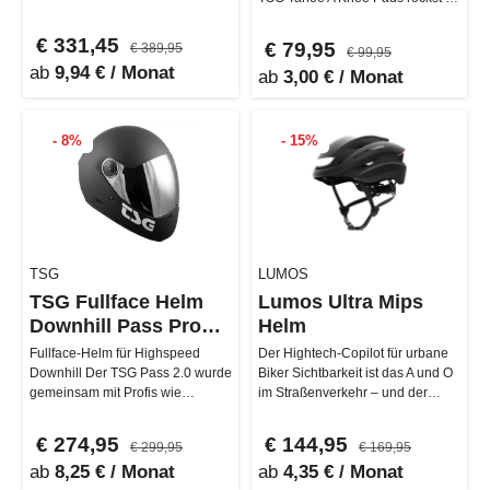
Basket von IRV LABS kannst du
den Trail, den Dirt-Park…
…
€ 331,45
€ 79,95
€ 389,95
€ 99,95
ab
9,94 € / Monat
ab
3,00 € / Monat
- 8%
- 15%
TSG
LUMOS
TSG Fullface Helm
Lumos Ultra Mips
Downhill Pass Pro
Helm
2.0
Fullface-Helm für Highspeed
Der Hightech-Copilot für urbane
Downhill Der TSG Pass 2.0 wurde
Biker Sichtbarkeit ist das A und O
gemeinsam mit Profis wie
im Straßenverkehr – und der
Downhill-Star Oscar Rodriguez
Lumos Ultra MIPS Helm lie…
und …
€ 274,95
€ 144,95
€ 299,95
€ 169,95
ab
8,25 € / Monat
ab
4,35 € / Monat