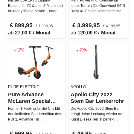
Mit der SUPER73 Laguna
Mehr Power und Kontrolle für
Batterie für ZX &amp; Z-Miami bist
jedes Terrain Die Onewheel GT-S
du ready für die Straße – oder wo
Rally XL Edition liefert noch mehr
auch immer dein nächstes Abe…
Leistung und Fahrspaß: D…
€ 899,95
€ 3.999,95
€ 1.099,95
€ 4.199,95
ab
27,00 € / Monat
ab
120,00 € / Monat
- 17%
- 29%
PURE ELECTRIC
APOLLO
Pure Advance
Apollo City 2022
McLaren Special
Stem Bar Lenkerrohr
Edition
Formel 1-Feeling für die City Mit
Die Apollo City 2022 Stem Bar
der limitierten Sonderedition des
bringt deine Lenkung wieder auf
PURE Advance+ in
Kurs! Dieses Teil ist perfekt
Zusammenarbeit mit McLaren
abgestimmt auf die 2022er Mo…
kommt Hi…
€ 999,95
€ 49,95