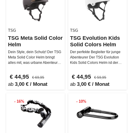
TSG
TSG
TSG Meta Solid Color
TSG Evolution Kids
Helm
Solid Colors Helm
Dein Style, dein Schutz! Der TSG
Der perfekte Begleiter für junge
Meta Solid Color Helm bringt
Abenteurer Der TSG Evolution
alles mit, was urbane Abenteurer
Kids Solid Colors Helm ist der
brauchen: eine leichte, a…
kleine Bruder des großen Ev…
€ 44,95
€ 44,95
€ 69,95
€ 59,95
ab
3,00 € / Monat
ab
3,00 € / Monat
- 16%
- 10%