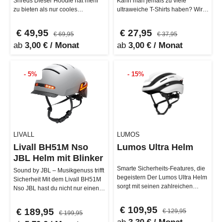
Shreds Dieser Hoodie hat mehr
Kann man jemals zu viele
zu bieten als nur cooles
ultraweiche T-Shirts haben? Wir
Aussehen. Mit einem
denken nicht! Genau deshalb
hochwertigen S…
so…
€ 49,95
€ 27,95
€ 69,95
€ 37,95
ab
3,00 € / Monat
ab
3,00 € / Monat
- 5%
- 15%
LIVALL
LUMOS
Livall BH51M Nso
Lumos Ultra Helm
JBL Helm mit Blinker
Smarte Sicherheits-Features, die
Sound by JBL – Musikgenuss trifft
begeistern Der Lumos Ultra Helm
Sicherheit Mit dem Livall BH51M
sorgt mit seinen zahlreichen
Nso JBL hast du nicht nur einen
Sicherheits-Features dafür…
smarten Helm, sondern …
€ 109,95
€ 189,95
€ 129,95
€ 199,95