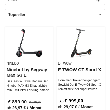
NINEBOT
E-TWOW
Ninebot by Segway
E-TWOW GT Sport X
Max G3 E
Extra mehr Power bei geringem
Das Biest auf zwei Rädern Der
Gewicht Der E-Twow GT Sport X
Ninebot MAX G3 E haut richtig
kommt mit einer superstarken
rein – mit fetter Leistung, smarter
neuen Samsung 10.5 Ah Batterie
Technik und Komfort, der…
…
€ 999,00
€ 899,00
Ab
€ 899,95
ab
29,97 € / Monat
ab
26,97 € / Monat