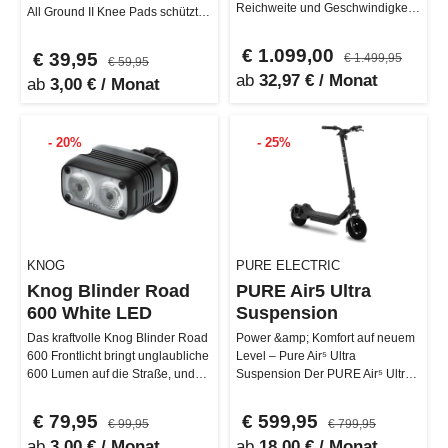
Reichweite und Geschwindigkeit
All Ground II Knee Pads schützt
setzt der Apollo Go neue Maß…
dich perfekt vor fiesen…
€ 1.099,00
€ 39,95
€ 1.499,95
€ 59,95
ab
32,97 € / Monat
ab
3,00 € / Monat
- 20%
- 25%
KNOG
PURE ELECTRIC
Knog Blinder Road
PURE Air5 Ultra
600 White LED
Suspension
Das kraftvolle Knog Blinder Road
Power &amp; Komfort auf neuem
600 Frontlicht bringt unglaubliche
Level – Pure Air⁵ Ultra
600 Lumen auf die Straße, und
Suspension Der PURE Air⁵ Ultra
das bei nur 70 Gramm G…
Suspension ist der E-Scooter für
al…
€ 79,95
€ 599,95
€ 99,95
€ 799,95
ab
3,00 € / Monat
ab
18,00 € / Monat