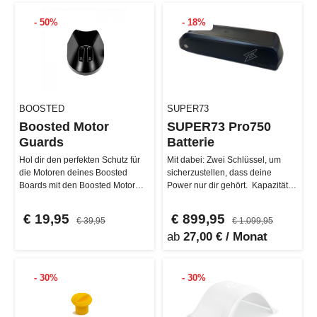
- 50%
- 18%
BOOSTED
SUPER73
Boosted Motor
SUPER73 Pro750
Guards
Batterie
Hol dir den perfekten Schutz für
Mit dabei: Zwei Schlüssel, um
die Motoren deines Boosted
sicherzustellen, dass deine
Boards mit den Boosted Motor
Power nur dir gehört. Kapazität:
Guards! Diese Original-Ersatzte…
48V / 15Ah Ladegerät-Kompat…
€ 19,95
€ 899,95
€ 39,95
€ 1.099,95
ab
27,00 € / Monat
- 30%
- 30%