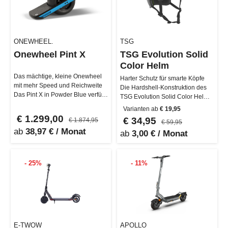
ONEWHEEL.
TSG
Onewheel Pint X
TSG Evolution Solid
Color Helm
Das mächtige, kleine Onewheel
Harter Schutz für smarte Köpfe
mit mehr Speed und Reichweite
Die Hardshell-Konstruktion des
Das Pint X in Powder Blue verfügt
TSG Evolution Solid Color Helm
über all die Features, die…
besteht aus strapazierfähig…
Varianten ab
€ 19,95
€ 1.299,00
€ 34,95
€ 1.874,95
€ 59,95
ab
38,97 € / Monat
ab
3,00 € / Monat
- 25%
- 11%
E-TWOW
APOLLO