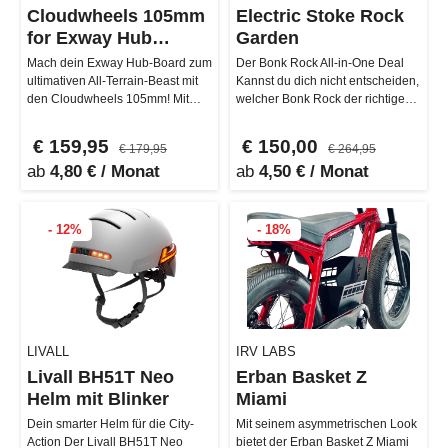
Cloudwheels 105mm
Electric Stoke Rock
for Exway Hub
Garden
Version
Mach dein Exway Hub-Board zum
Der Bonk Rock All-in-One Deal
ultimativen All-Terrain-Beast mit
Kannst du dich nicht entscheiden,
den Cloudwheels 105mm! Mit
welcher Bonk Rock der richtige
ihrem brandneuen transparente…
für dich ist? Kein Stres…
€ 159,95
€ 150,00
€ 179,95
€ 264,95
ab
4,80 € / Monat
ab
4,50 € / Monat
- 12%
- 18%
LIVALL
IRV LABS
Livall BH51T Neo
Erban Basket Z
Helm mit Blinker
Miami
Dein smarter Helm für die City-
Mit seinem asymmetrischen Look
Action Der Livall BH51T Neo
bietet der Erban Basket Z Miami