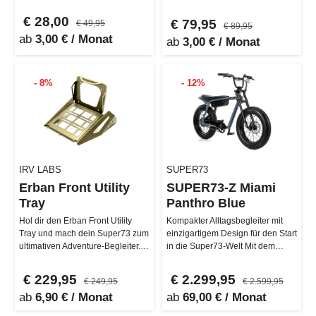
unterschiedliche Winkel und
Color Helm besteht aus mehrer…
Höhen, was…
€ 28,00
€ 79,95
€ 49,95
€ 89,95
ab
3,00 € / Monat
ab
3,00 € / Monat
- 8%
- 12%
IRV LABS
SUPER73
Erban Front Utility
SUPER73-Z Miami
Tray
Panthro Blue
Hol dir den Erban Front Utility
Kompakter Alltagsbegleiter mit
Tray und mach dein Super73 zum
einzigartigem Design für den Start
ultimativen Adventure-Begleiter.
in die Super73-Welt Mit dem
Kompatibel mit allen Adv…
ikonischen Super73 Z-Miami…
€ 229,95
€ 2.299,95
€ 249,95
€ 2.599,95
ab
6,90 € / Monat
ab
69,00 € / Monat