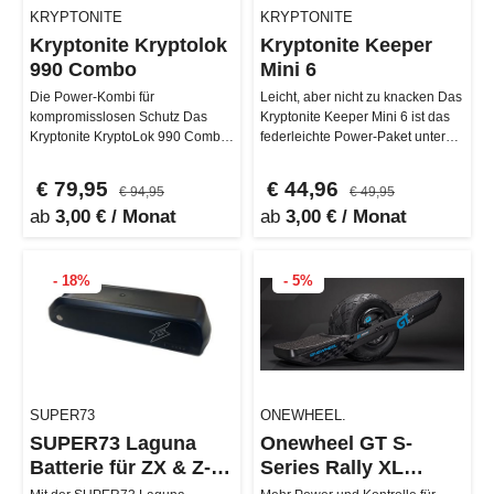
KRYPTONITE
KRYPTONITE
Kryptonite Kryptolok
Kryptonite Keeper
990 Combo
Mini 6
Die Power-Kombi für
Leicht, aber nicht zu knacken Das
kompromisslosen Schutz Das
Kryptonite Keeper Mini 6 ist das
Kryptonite KryptoLok 990 Combo
federleichte Power-Paket unter
bringt maximale Sicherheit und
den Bügelschlössern! M…
Komfort dir…
€ 79,95
€ 44,96
€ 94,95
€ 49,95
ab
3,00 € / Monat
ab
3,00 € / Monat
- 18%
- 5%
SUPER73
ONEWHEEL.
SUPER73 Laguna
Onewheel GT S-
Batterie für ZX & Z-
Series Rally XL
Miami
Edition