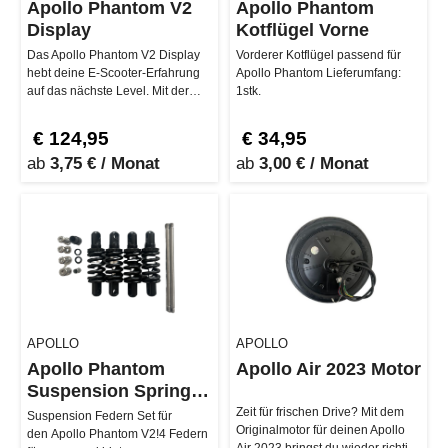
Apollo Phantom V2
Apollo Phantom
Display
Kotflügel Vorne
Das Apollo Phantom V2 Display
Vorderer Kotflügel passend für
hebt deine E-Scooter-Erfahrung
Apollo Phantom Lieferumfang:
auf das nächste Level. Mit der
1stk.
innovativen DOT 2.0 Technolo…
€ 124,95
€ 34,95
ab
3,75 € / Monat
ab
3,00 € / Monat
APOLLO
APOLLO
Apollo Phantom
Apollo Air 2023 Motor
Suspension Spring
Set
Zeit für frischen Drive? Mit dem
Suspension Federn Set für
Originalmotor für deinen Apollo
den Apollo Phantom V2!4 Federn