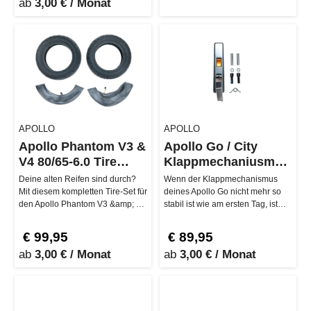
ab
3,00 € / Monat
APOLLO
APOLLO
Apollo Phantom V3 &
Apollo Go / City
V4 80/65-6.0 Tire
Klappmechaniusmus
Assembly (Regular
Kit
Deine alten Reifen sind durch?
Wenn der Klappmechanismus
2023)
Mit diesem kompletten Tire-Set für
deines Apollo Go nicht mehr so
den Apollo Phantom V3 &amp; V4
stabil ist wie am ersten Tag, ist
rollst du wieder smooth…
das Klappmechanismus Kit…
€ 99,95
€ 89,95
ab
3,00 € / Monat
ab
3,00 € / Monat