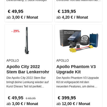
Lieferumfang: 1 Stück Kotflügel
Controller holt das Maximum aus
deinem Apollo City Pro 2023
&amp; 2024…
€ 49,95
€ 139,95
ab
3,00 € / Monat
ab
4,20 € / Monat
- 29%
APOLLO
APOLLO
Apollo City 2022
Apollo Phantom V3
Stem Bar Lenkerrohr
Upgrade Kit
Die Apollo City 2022 Stem Bar
Der Apollo Phantom V3 Upgrade
bringt deine Lenkung wieder auf
Kit ist vollgepackt mit den
Kurs! Dieses Teil ist perfekt
neuesten Features, um deine
abgestimmt auf die 2022er Mo…
Fahrt noch aufregender zu
machen. …
€ 49,95
€ 399,95
€ 69,95
ab
3,00 € / Monat
ab
12,00 € / Monat