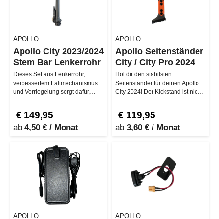
APOLLO
APOLLO
Apollo City 2023/2024
Apollo Seitenständer
Stem Bar Lenkerrohr
City / City Pro 2024
Dieses Set aus Lenkerrohr,
Hol dir den stabilsten
verbessertem Faltmechanismus
Seitenständer für deinen Apollo
und Verriegelung sorgt dafür,
City 2024! Der Kickstand ist nicht
dass dein Ride nicht nur smooth
nur funktional, sondern auch e…
lä…
€ 149,95
€ 119,95
ab
4,50 € / Monat
ab
3,60 € / Monat
APOLLO
APOLLO