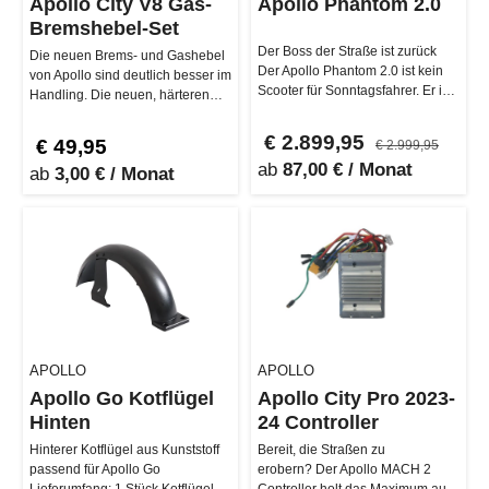
Apollo City V8 Gas-
Apollo Phantom 2.0
Bremshebel-Set
Der Boss der Straße ist zurück
Die neuen Brems- und Gashebel
Der Apollo Phantom 2.0 ist kein
von Apollo sind deutlich besser im
Scooter für Sonntagsfahrer. Er ist
Handling. Die neuen, härteren
gebaut für E-Rider, d…
Knöpfe lassen sich einfac…
€ 2.899,95
€ 49,95
€ 2.999,95
ab
87,00 € / Monat
ab
3,00 € / Monat
APOLLO
APOLLO
Apollo Go Kotflügel
Apollo City Pro 2023-
Hinten
24 Controller
Hinterer Kotflügel aus Kunststoff
Bereit, die Straßen zu
passend für Apollo Go
erobern? Der Apollo MACH 2