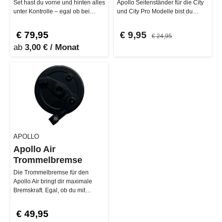
Set hast du vorne und hinten alles
Apollo Seitenständer für die City
unter Kontrolle – egal ob bei
und City Pro Modelle bist du
Regen oder Sonne. Speziell…
immer startklar. Egal ob 202…
€ 79,95
€ 9,95
€ 24,95
ab
3,00 € / Monat
APOLLO
Apollo Air
Trommelbremse
Die Trommelbremse für den
Apollo Air bringt dir maximale
Bremskraft. Egal, ob du mit
deinem Apollo Air 2022 oder den
neu…
€ 49,95