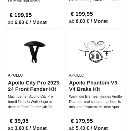
Air 2023 bringst du wieder richtig
für vorne und hinten.…
Schub unter die Haub…
€ 199,95
€ 199,95
ab
6,00 € / Monat
ab
6,00 € / Monat
APOLLO
APOLLO
Apollo City Pro 2023-
Apollo Phantom V3-
24 Front Fender Kit
V4 Brake Kit
Mach deinen Apollo City Pro
Wenn die Bremsen deines Apollo
bereit für jede Wetterlage mit
Phantom mal schlappmachen, ist
diesem Front Fender Kit! Ob
das kein Problem! Mit dem Apollo
Nieselregen oder Matsch – das
Phantom V3-V4 Brake …
Set…
€ 39,95
€ 179,95
ab
3,00 € / Monat
ab
5,40 € / Monat