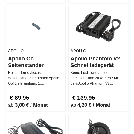
APOLLO
APOLLO
Apollo Go
Apollo Phantom V2
Seitenständer
Schnellladegerät
Hol dir den stylischsten
Keine Lust, ewig auf den
Seitenständer für deinen Apollo
nächsten Ride zu warten? Mit
Go! Lieferumfang: 1x
dem Apollo Phantom V2
Seitenständer Kompatibilität:
Schnellladegerät bist du in
Pass…
Rekordzeit wiede…
€ 89,95
€ 139,95
ab
3,00 € / Monat
ab
4,20 € / Monat