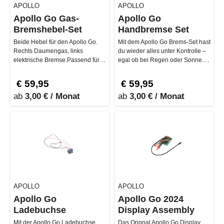
APOLLO
APOLLO
Apollo Go Gas-
Apollo Go
Bremshebel-Set
Handbremse Set
Beide Hebel für den Apollo Go.
Mit dem Apollo Go Brems-Set hast
Rechts Daumengas, links
du wieder alles unter Kontrolle –
elektrische Bremse.Passend für
egal ob bei Regen oder Sonne.
den Apollo Go 2024…
Speziell für die Apollo…
€ 59,95
€ 59,95
ab
3,00 € / Monat
ab
3,00 € / Monat
APOLLO
APOLLO
Apollo Go
Apollo Go 2024
Ladebuchse
Display Assembly
Mit der Apollo Go Ladebuchse
Das Orignal Apollo Go Display