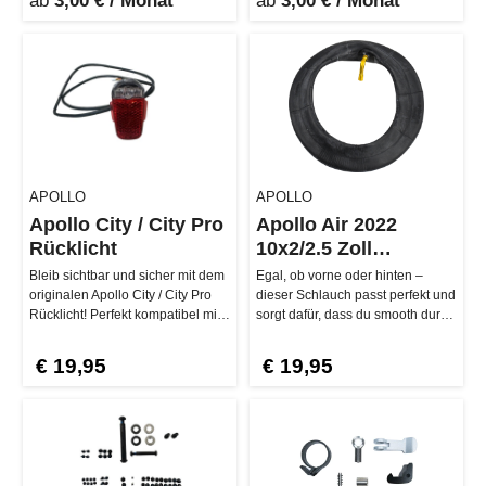
ab
3,00 € / Monat
ab
3,00 € / Monat
APOLLO
APOLLO
Apollo City / City Pro
Apollo Air 2022
Rücklicht
10x2/2.5 Zoll
Schlauch
Bleib sichtbar und sicher mit dem
Egal, ob vorne oder hinten –
originalen Apollo City / City Pro
dieser Schlauch passt perfekt und
Rücklicht! Perfekt kompatibel mit
sorgt dafür, dass du smooth durch
den Modellen 2022 …
die City cruist. Und ke…
€ 19,95
€ 19,95