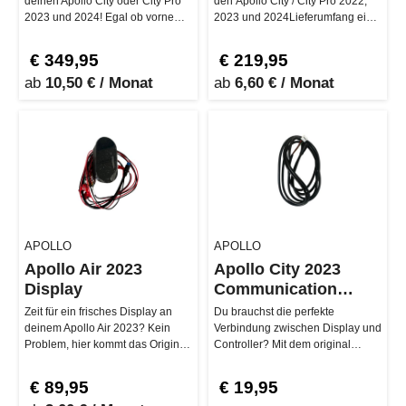
deinen Apollo City oder City Pro
den Apollo City / City Pro 2022,
2023 und 2024! Egal ob vorne
2023 und 2024Lieferumfang eine
oder hinten – dieser Ersatz…
Gabel plus 1 Kugellager…
€ 349,95
€ 219,95
ab
10,50 € / Monat
ab
6,60 € / Monat
APOLLO
APOLLO
Apollo Air 2023
Apollo City 2023
Display
Communication
Cable
Zeit für ein frisches Display an
Du brauchst die perfekte
deinem Apollo Air 2023? Kein
Verbindung zwischen Display und
Problem, hier kommt das Original-
Controller? Mit dem original
Display direkt vom H…
Apollo Communication Cable fü…
€ 89,95
€ 19,95