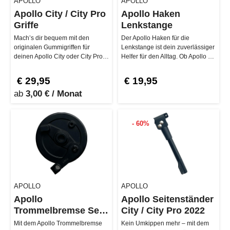
APOLLO
APOLLO
Apollo City / City Pro
Apollo Haken
Griffe
Lenkstange
Mach’s dir bequem mit den
Der Apollo Haken für die
originalen Gummigriffen für
Lenkstange ist dein zuverlässiger
deinen Apollo City oder City Pro.
Helfer für den Alltag. Ob Apollo Air
Die Griffe geben dir top Grip un…
oder City – alle Version…
€ 29,95
€ 19,95
ab
3,00 € / Monat
- 60%
APOLLO
APOLLO
Apollo
Apollo Seitenständer
Trommelbremse Set
City / City Pro 2022
City / City Pro
Mit dem Apollo Trommelbremse
Kein Umkippen mehr – mit dem