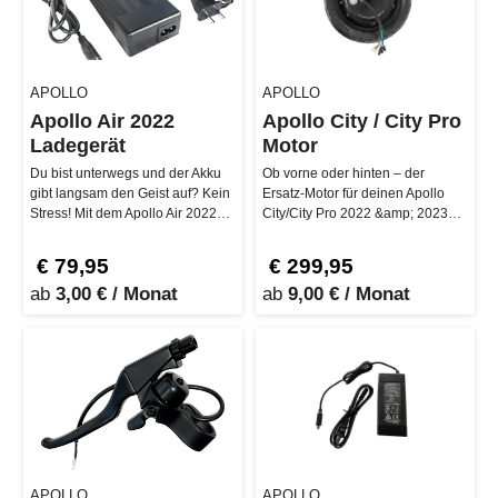
APOLLO
APOLLO
Apollo Air 2022
Apollo City / City Pro
Ladegerät
Motor
Du bist unterwegs und der Akku
Ob vorne oder hinten – der
gibt langsam den Geist auf? Kein
Ersatz-Motor für deinen Apollo
Stress! Mit dem Apollo Air 2022
City/City Pro 2022 &amp; 2023
Ladegerät lädst du deine…
bringt dich mit satten 500 W
Nen…
€ 79,95
€ 299,95
ab
3,00 € / Monat
ab
9,00 € / Monat
APOLLO
APOLLO