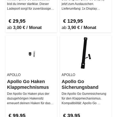
bist du immer startklar. Dieser
jetzt zum Austauschen.
Ladeport sorgt für zuverlässigen
Lieferumfang: 1x Display
Stromfluss und schnelles L…
Kompatibilität: Apollo Go 2024 …
€ 29,95
€ 129,95
ab
3,00 € / Monat
ab
3,90 € / Monat
APOLLO
APOLLO
Apollo Go Haken
Apollo Go
Klappmechnismus
Sicherungsband
Der Apollo Go Haken plus der
Die Apollo Go Gummisicherung
dazugehörigen Hakensitz
für den Klappmechanismus.
erneuert deinen Haken für das
Kompatibilität: Apollo Go …
fixieren des Lenkers wenn dieser
eing…
€ 99,95
€ 39,95