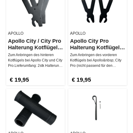
APOLLO
APOLLO
Apollo City / City Pro
Apollo City Pro
Halterung Kotflügel
Halterung Kotflügel
hinten
vorne
Zum Anbringen des hinteren
Zum Anbringen des vorderen
Kotflügels bei Apollo City und City
Kotflügels bei Apollo&nbsp; City
Pro.Lieferumfang: 2stk Halterung.
Pro (nicht passend für den
…
City)Lieferumfang: 2 Stk
Halterun…
€ 19,95
€ 19,95