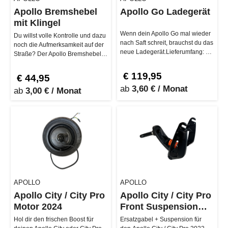
Apollo Bremshebel
Apollo Go Ladegerät
mit Klingel
Wenn dein Apollo Go mal wieder
Du willst volle Kontrolle und dazu
nach Saft schreit, brauchst du das
noch die Aufmerksamkeit auf der
neue Ladegerät.Lieferumfang: 1
Straße? Der Apollo Bremshebel
Ladegerät Kompatibili…
mit integrierter Klinge…
€ 119,95
€ 44,95
ab
3,60 € / Monat
ab
3,00 € / Monat
APOLLO
APOLLO
Apollo City / City Pro
Apollo City / City Pro
Motor 2024
Front Suspension
Fork
Hol dir den frischen Boost für
Ersatzgabel + Suspension für