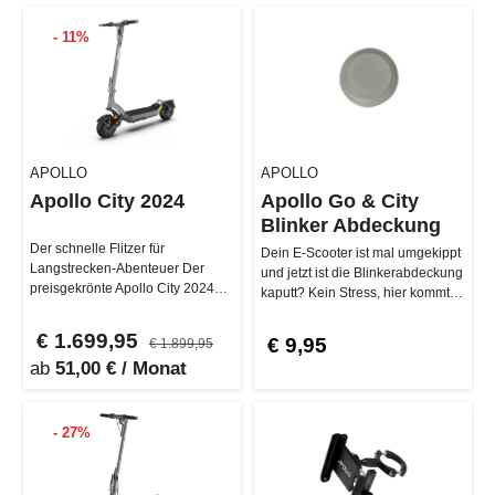
- 11%
APOLLO
APOLLO
Apollo City 2024
Apollo Go & City
Blinker Abdeckung
Der schnelle Flitzer für
Dein E-Scooter ist mal umgekippt
Langstrecken-Abenteuer Der
und jetzt ist die Blinkerabdeckung
preisgekrönte Apollo City 2024
kaputt? Kein Stress, hier kommt
glänzt durch seine
die Rettung! Ei…
beeindruckenden M…
€ 1.699,95
€ 9,95
€ 1.899,95
ab
51,00 € / Monat
- 27%