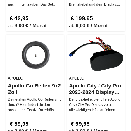
auch hinten sauber! Das Set
Bremshebel und dem Display.
bringt nicht nur Schutz, son…
Lieferumfang: vollständiges
Lenker …
€ 42,95
€ 199,95
ab
3,00 € / Monat
ab
6,00 € / Monat
APOLLO
APOLLO
Apollo Go Reifen 9x2
Apollo City / City Pro
Zoll
2023-2024 Display
Assembly
Deine alten Apollo Go Reifen sind
Der ultra-helle, blendfreie Apollo
durch? Hier findest du den
City / City Pro Display zeigt dir
passenden Ersatz. Du erhälst den
alle wichtigen Infos auf einen
Reifen plus das passenden …
Blick. Egal ob Speed…
€ 59,95
€ 99,95