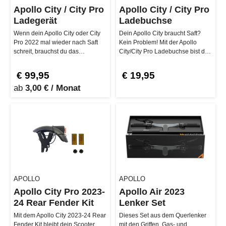
Apollo City / City Pro
Apollo City / City Pro
Ladegerät
Ladebuchse
Wenn dein Apollo City oder City
Dein Apollo City braucht Saft?
Pro 2022 mal wieder nach Saft
Kein Problem! Mit der Apollo
schreit, brauchst du das
City/City Pro Ladebuchse bist du
passende Ladegerät, um richtig
immer startklar. Egal, ob d…
du…
€ 99,95
€ 19,95
ab
3,00 € / Monat
APOLLO
APOLLO
Apollo City Pro 2023-
Apollo Air 2023
24 Rear Fender Kit
Lenker Set
Mit dem Apollo City 2023-24 Rear
Dieses Set aus dem Querlenker
Fender Kit bleibt dein Scooter
mit den Griffen, Gas- und