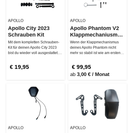
APOLLO
APOLLO
Apollo City 2023
Apollo Phantom V2
Schrauben Kit
Klappmechaniusmus
Kit
Mit dem kompletten Schrauben-
Wenn der Klappmechanismus
Kit für deinen Apollo City 2023
deines Apollo Phantom nicht
bist du wieder voll ausgestattet.
mehr so stabil ist wie am ersten
Wenn mal eine Schrau…
Tag, ist das Klappmechanismu…
€ 19,95
€ 99,95
ab
3,00 € / Monat
APOLLO
APOLLO