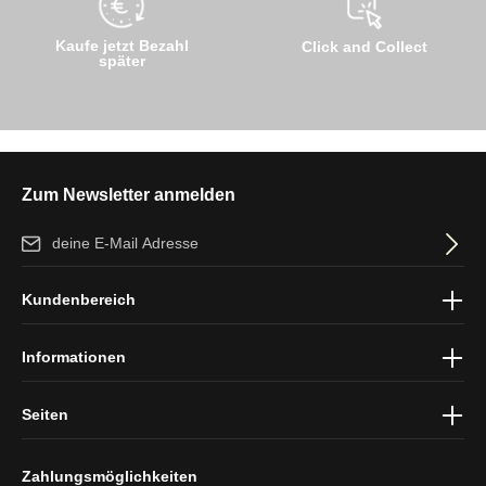
Kaufe jetzt Bezahl
Click and Collect
später
Zum Newsletter anmelden
E-Mail-Adresse*
Ich habe die
Datenschutzbestimmungen
zur Kenntnis genommen
Kundenbereich
und die
AGB
gelesen und bin mit ihnen einverstanden.
Informationen
Seiten
Zahlungsmöglichkeiten