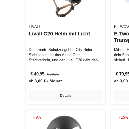
LIVALL
E-TWO
Livall C20 Helm mit Licht
E-Two
Trans
Der smarte Schutzengel für City-Rider
Mit der 
Sichtbarkeit ist das A und O im
dein Sco
Stadtverkehr, und der Livall C20 geht dabei
sicher! 
keine …
Mischg
€ 49,95
€ 79,9
€ 59,95
ab
3,00 € / Monat
ab
3,00
Details
- 8%
- 15%