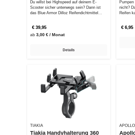
Du willst bei Highspeed auf deinem E-
Pumpen l
Scooter sicher unterwegs sein? Dann ist
nicht? D
das Blue Armor Dilloz Reifendichtmittel
Reifen k
gen…
der E-…
€ 39,95
€ 6,95
ab
3,00 € / Monat
Details
TIAKIA
APOLLO
Tiakia Handyhalterung 360
Apoll