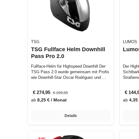
TSG
LUMOS
TSG Fullface Helm Downhill
Lumos
Pass Pro 2.0
Fullface-Helm für Highspeed Downhill Der
Der High
TSG Pass 2.0 wurde gemeinsam mit Profis
Sichtbar
wie Downhill-Star Oscar Rodriguez und …
Straßenv
MIPS He
€ 274,95
€ 144,
€ 299,95
ab
8,25 € / Monat
ab
4,35
Details