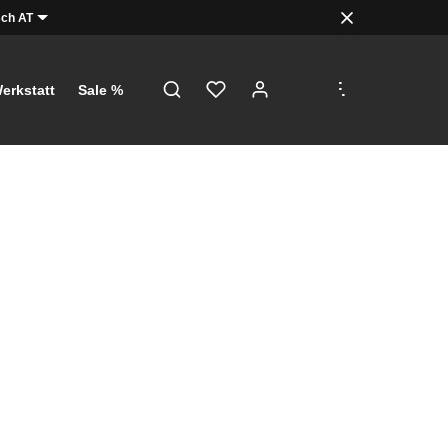
ch AT
.
.
.
erkstatt
Sale %