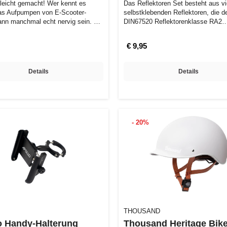
eicht gemacht! Wer kennt es
Das Reflektoren Set besteht aus vi
as Aufpumpen von E-Scooter-
selbstklebenden Reflektoren, die d
ann manchmal echt nervig sein. Mit
DIN67520 Reflektorenklasse RA2
entsprechen. Es…
€ 9,95
Details
Details
- 20%
THOUSAND
o Handy-Halterung
Thousand Heritage Bik