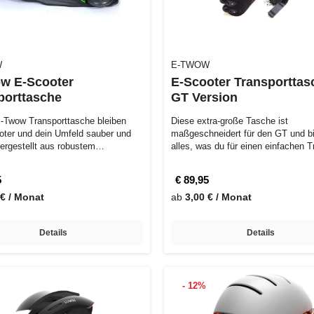
W
E-TWOW
w E-Scooter
E-Scooter Transporttas
porttasche
GT Version
E-Twow Transporttasche bleiben
Diese extra-große Tasche ist
oter und dein Umfeld sauber und
maßgeschneidert für den GT und bie
Hergestellt aus robustem
alles, was du für einen einfachen T
ew…
brauc…
5
€ 89,95
 € / Monat
ab
3,00 € / Monat
Details
Details
- 12%