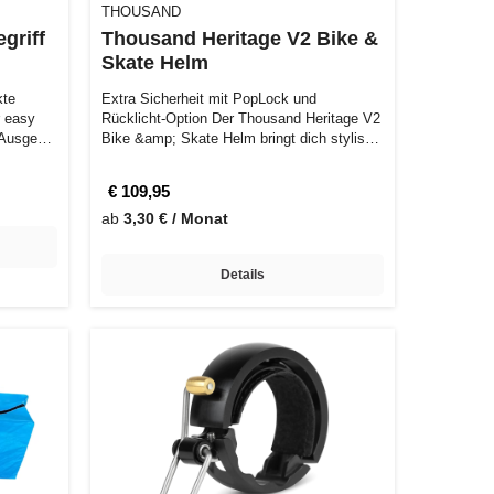
THOUSAND
griff
Thousand Heritage V2 Bike &
Skate Helm
kte
Extra Sicherheit mit PopLock und
r easy
Rücklicht-Option Der Thousand Heritage V2
. Ausge…
Bike &amp; Skate Helm bringt dich stylish
und…
€ 109,95
ab
3,30 € / Monat
Details