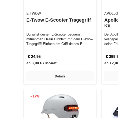
E-TWOW
APOLLO
E-Twow E-Scooter Tragegriff
Apoll
Kit
Du willst deinen E-Scooter bequem
Der Apol
mitnehmen? Kein Problem mit dem E-Twow
vollgepa
Tragegriff! Einfach am Griff deines E-
deine Fa
Rollers b…
…
€ 24,95
€ 399,
ab
3,00 € / Monat
ab
12,0
Details
- 17%