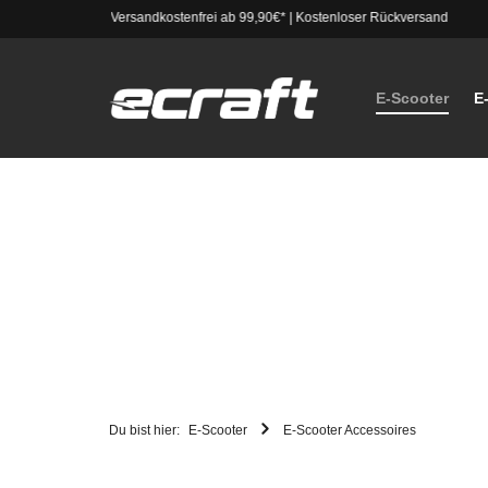
Versandkostenfrei ab 99,90€*
|
Kostenloser Rückversand
E-Scooter
E
Du bist hier:
E-Scooter
E-Scooter Accessoires