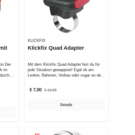
KLICKFIX
mit
Klickfix Quad Adapter
ion Der
Mit dem Klickfix Quad Adapter bist du für
ch im
jede Situation gewappnet! Egal ob am
durch,
Lenker, Rahmen, Vorbau oder sogar an der
…
€ 7,00
€ 19,95
Details