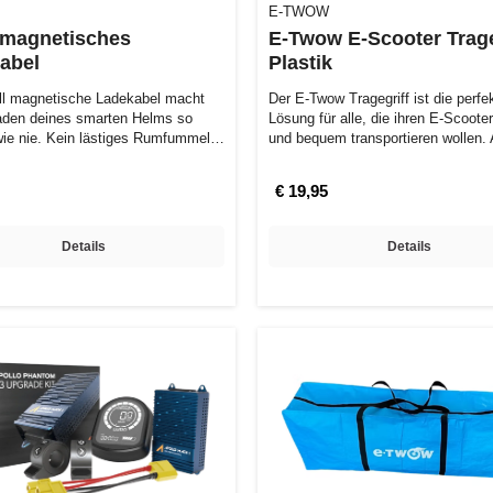
E-TWOW
l magnetisches
E-Twow E-Scooter Trage
abel
Plastik
ll magnetische Ladekabel macht
Der E-Twow Tragegriff ist die perfe
aden deines smarten Helms so
Lösung für alle, die ihren E-Scoote
wie nie. Kein lästiges Rumfummeln
und bequem transportieren wollen
€ 19,95
Details
Details