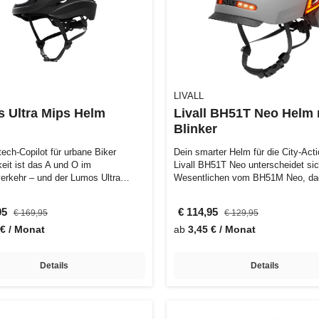
LIVALL
 Ultra Mips Helm
Livall BH51T Neo Helm 
Blinker
tech-Copilot für urbane Biker
Dein smarter Helm für die City-Act
keit ist das A und O im
Livall BH51T Neo unterscheidet si
erkehr – und der Lumos Ultra
Wesentlichen vom BH51M Neo, da
lm lie…
da…
95
€ 114,95
€ 169,95
€ 129,95
 € / Monat
ab
3,45 € / Monat
Details
Details