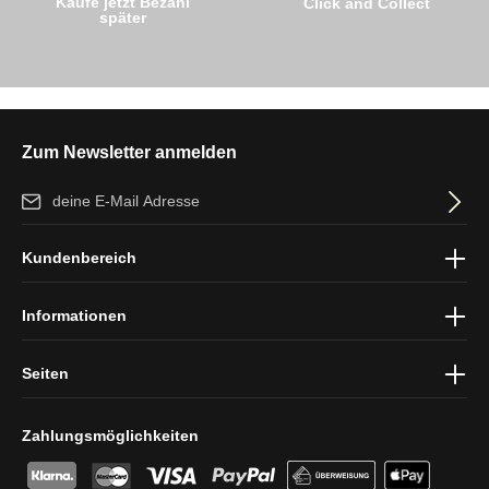
Kaufe jetzt Bezahl
Click and Collect
später
Zum Newsletter anmelden
E-Mail-Adresse*
Ich habe die
Datenschutzbestimmungen
zur Kenntnis genommen
Kundenbereich
und die
AGB
gelesen und bin mit ihnen einverstanden.
Informationen
Seiten
Zahlungsmöglichkeiten