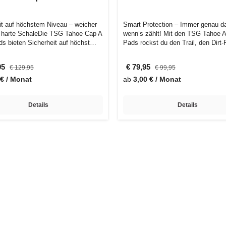
it auf höchstem Niveau – weicher
Smart Protection – Immer genau da
 harte SchaleDie TSG Tahoe Cap A
wenn’s zählt! Mit den TSG Tahoe 
s bieten Sicherheit auf höchst…
Pads rockst du den Trail, den Dirt
95
€ 79,95
€ 129,95
€ 99,95
 € / Monat
ab
3,00 € / Monat
Details
Details