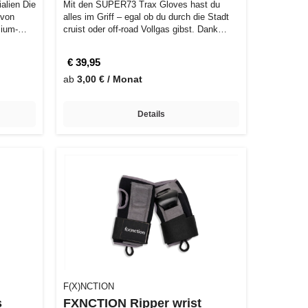
alien Die
Mit den SUPER73 Trax Gloves hast du
 von
alles im Griff – egal ob du durch die Stadt
mium-
cruist oder off-road Vollgas gibst. Dank…
€ 39,95
ab
3,00 € / Monat
Details
F(X)NCTION
s
FXNCTION Ripper wrist