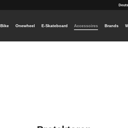
Deuts
-Bike
Onewheel
E-Skateboard
Accessoires
Brands
W