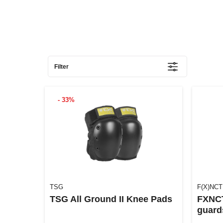
Filter
- 33%
TSG
F(X)NCT
TSG All Ground II Knee Pads
FXNCT
guards