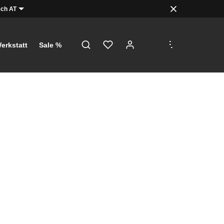
ch AT
.
.
.
erkstatt
Sale %