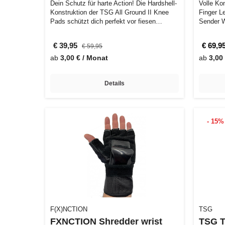
Dein Schutz für harte Action! Die Hardshell-
Volle Kontrol
Konstruktion der TSG All Ground II Knee
Finger 
Pads schützt dich perfekt vor fiesen…
Sender W
€ 39,95
€ 69,9
€ 59,95
ab
3,00 € / Monat
ab
3,00
Details
- 15%
F(X)NCTION
TSG
FXNCTION Shredder wrist
TSG T