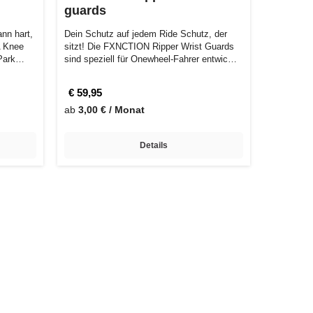
guards
nn hart,
Dein Schutz auf jedem Ride Schutz, der
A Knee
sitzt! Die FXNCTION Ripper Wrist Guards
-Park…
sind speziell für Onewheel-Fahrer entwic…
€ 59,95
ab
3,00 € / Monat
Details