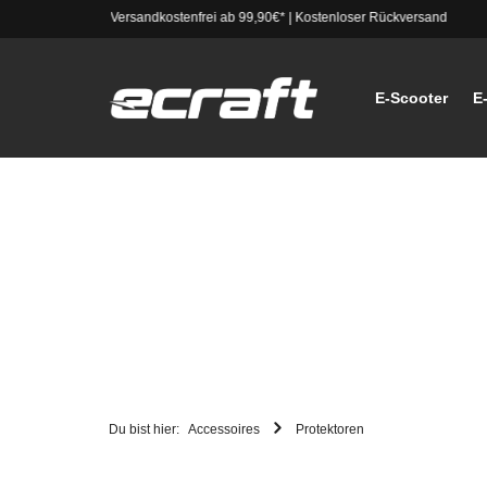
Versandkostenfrei ab 99,90€*
|
Kostenloser Rückversand
E-Scooter
E
Du bist hier:
Accessoires
Protektoren