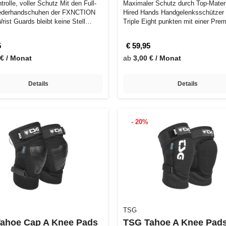
le, voller Schutz Mit den Full-
Maximaler Schutz durch Top-Materi
Lederhandschuhen der FXNCTION
Hired Hands Handgelenksschützer
rist Guards bleibt keine Stell…
Triple Eight punkten mit einer Pre
Au…
5
€ 59,95
 € / Monat
ab
3,00 € / Monat
Details
Details
- 20%
TSG
ahoe Cap A Knee Pads
TSG Tahoe A Knee Pad