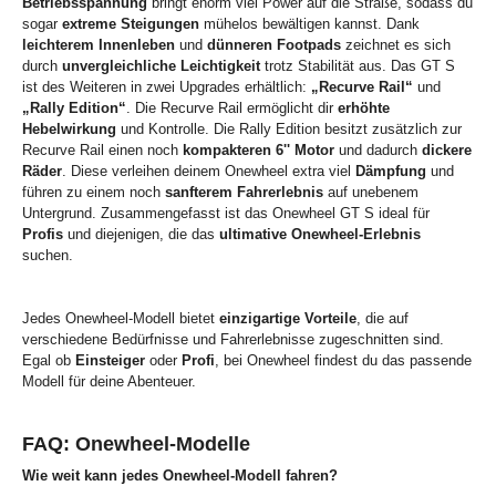
Betriebsspannung
bringt enorm viel Power auf die Straße, sodass du
sogar
extreme Steigungen
mühelos bewältigen kannst. Dank
leichterem Innenleben
und
dünneren Footpads
zeichnet es sich
durch
unvergleichliche Leichtigkeit
trotz Stabilität aus. Das GT S
ist des Weiteren in zwei Upgrades erhältlich:
„Recurve Rail“
und
„Rally Edition“
. Die Recurve Rail ermöglicht dir
erhöhte
Hebelwirkung
und Kontrolle. Die Rally Edition besitzt zusätzlich zur
Recurve Rail einen noch
kompakteren 6'' Motor
und dadurch
dickere
Räder
. Diese verleihen deinem Onewheel extra viel
Dämpfung
und
führen zu einem noch
sanfterem Fahrerlebnis
auf unebenem
Untergrund. Zusammengefasst ist das Onewheel GT S ideal für
Profis
und diejenigen, die das
ultimative Onewheel-Erlebnis
suchen.
Jedes Onewheel-Modell bietet
einzigartige Vorteile
, die auf
verschiedene Bedürfnisse und Fahrerlebnisse zugeschnitten sind.
Egal ob
Einsteiger
oder
Profi
, bei Onewheel findest du das passende
Modell für deine Abenteuer.
FAQ: Onewheel-Modelle
Wie weit kann jedes Onewheel-Modell fahren?