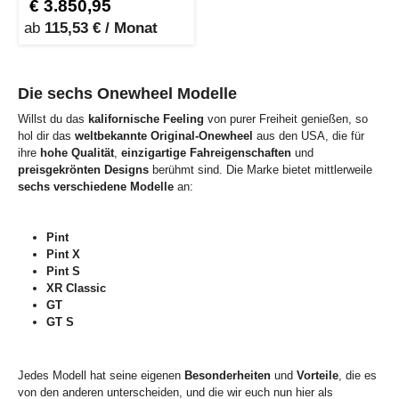
€ 3.850,95
ab
115,53 € / Monat
Die sechs Onewheel Modelle
Willst du das
kalifornische Feeling
von purer Freiheit genießen, so
hol dir das
weltbekannte Original-Onewheel
aus den USA, die für
ihre
hohe Qualität
,
einzigartige Fahreigenschaften
und
preisgekrönten Designs
berühmt sind. Die Marke bietet mittlerweile
sechs verschiedene Modelle
an:
Pint
Pint X
Pint S
XR Classic
GT
GT S
Jedes Modell hat seine eigenen
Besonderheiten
und
Vorteile
, die es
von den anderen unterscheiden, und die wir euch nun hier als