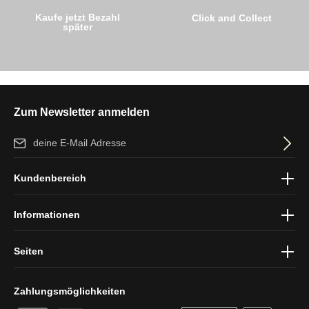
Kaufe jetzt Bezahl
Click and Collect
später
Zum Newsletter anmelden
E-Mail-Adresse*
Ich habe die
Datenschutzbestimmungen
zur Kenntnis genommen
Kundenbereich
und die
AGB
gelesen und bin mit ihnen einverstanden.
Informationen
Seiten
Zahlungsmöglichkeiten