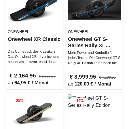
ONEWHEEL.
ONEWHEEL.
Onewheel XR Classic
Onewheel GT S-
Series Rally XL
Edition
Das Comeback des Klassikers
Mehr Power und Kontrolle für
Das Onewheel XR ist zurück und
jedes Terrain Die Onewheel GT-S
besser als je zuvor: es ist das am
Rally XL Edition liefert noch mehr
niedrigsten gelegene (0.25…
Leistung und Fahrspaß: D…
€ 2.164,95
€ 3.999,95
€ 2.299,95
€ 4.199,95
ab
64,95 € / Monat
ab
120,00 € / Monat
- 25%
- 14%