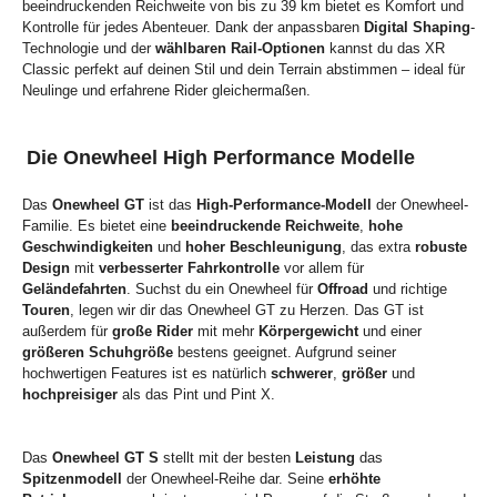
beeindruckenden Reichweite von bis zu 39 km bietet es Komfort und
Kontrolle für jedes Abenteuer. Dank der anpassbaren
Digital Shaping
-
Technologie und der
wählbaren Rail-Optionen
kannst du das XR
Classic perfekt auf deinen Stil und dein Terrain abstimmen – ideal für
Neulinge und erfahrene Rider gleichermaßen.
Die Onewheel High Performance Modelle
Das
Onewheel GT
ist das
High-Performance-Modell
der Onewheel-
Familie. Es bietet eine
beeindruckende Reichweite
,
hohe
Geschwindigkeiten
und
hoher Beschleunigung
, das extra
robuste
Design
mit
verbesserter Fahrkontrolle
vor allem für
Geländefahrten
. Suchst du ein Onewheel für
Offroad
und richtige
Touren
, legen wir dir das Onewheel GT zu Herzen. Das GT ist
außerdem für
große Rider
mit mehr
Körpergewicht
und einer
größeren Schuhgröße
bestens geeignet. Aufgrund seiner
hochwertigen Features ist es natürlich
schwerer
,
größer
und
hochpreisiger
als das Pint und Pint X.
Das
Onewheel GT S
stellt mit der besten
Leistung
das
Spitzenmodell
der Onewheel-Reihe dar. Seine
erhöhte