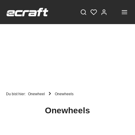
Du bist hier:
Onewheel
Onewheels
Onewheels