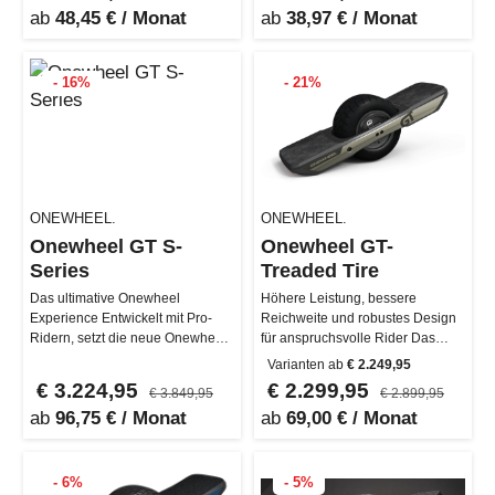
ab
48,45 € / Monat
ab
38,97 € / Monat
- 16%
- 21%
ONEWHEEL.
ONEWHEEL.
Onewheel GT S-
Onewheel GT-
Series
Treaded Tire
Das ultimative Onewheel
Höhere Leistung, bessere
Experience Entwickelt mit Pro-
Reichweite und robustes Design
Ridern, setzt die neue Onewheel
für anspruchsvolle Rider Das
GT S-Series neue Maßstäbe in
komplett neu gestaltete Onewheel
Varianten ab
€ 2.249,95
der …
…
€ 3.224,95
€ 2.299,95
€ 3.849,95
€ 2.899,95
ab
96,75 € / Monat
ab
69,00 € / Monat
- 6%
- 5%