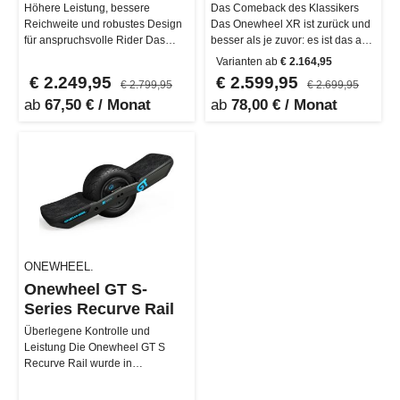
Höhere Leistung, bessere
Das Comeback des Klassikers
Reichweite und robustes Design
Das Onewheel XR ist zurück und
für anspruchsvolle Rider Das
besser als je zuvor: es ist das am
komplett neu gestaltete Onewheel
niedrigsten gelegene (0.25…
Varianten ab
€ 2.164,95
…
€ 2.249,95
€ 2.599,95
€ 2.799,95
€ 2.699,95
ab
67,50 € / Monat
ab
78,00 € / Monat
ONEWHEEL.
Onewheel GT S-
Series Recurve Rail
Überlegene Kontrolle und
Leistung Die Onewheel GT S
Recurve Rail wurde in
Zusammenarbeit mit den
weltbesten Fahrern entw…