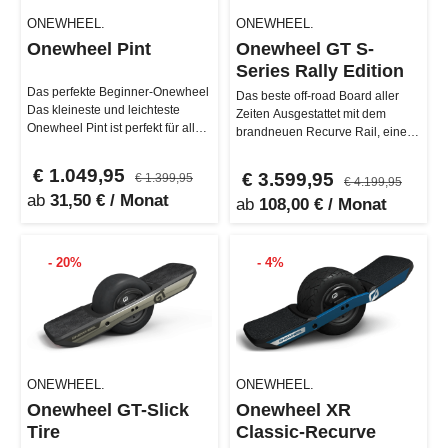
ONEWHEEL.
ONEWHEEL.
Onewheel Pint
Onewheel GT S-
Series Rally Edition
Das perfekte Beginner-Onewheel
Das beste off-road Board aller
Das kleineste und leichteste
Zeiten Ausgestattet mit dem
Onewheel Pint ist perfekt für alle,
brandneuen Recurve Rail, einem
die ein stylisches Gefäh…
hochdrehmomentstarken 6" Hub
…
€ 1.049,95
€ 3.599,95
€ 1.399,95
€ 4.199,95
ab
31,50 € / Monat
ab
108,00 € / Monat
- 20%
- 4%
ONEWHEEL.
ONEWHEEL.
Onewheel GT-Slick
Onewheel XR
Tire
Classic-Recurve