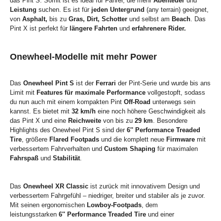
das Pint S. Somit ist es ideal für Fahrer, die mehr
Abenteuer
und
Leistung
suchen. Es ist für
jeden Untergrund
(any terrain) geeignet,
von
Asphalt,
bis zu
Gras, Dirt, Schotter
und selbst am
Beach
. Das
Pint X ist perfekt für
längere Fahrten
und
erfahrenere Rider.
Onewheel-Modelle mit mehr Power
Das
Onewheel Pint S
ist der
Ferrari
der Pint-Serie und wurde bis ans
Limit mit
Features für maximale Performance
vollgestopft, sodass
du nun auch mit einem kompakten Pint
Off-Road
unterwegs sein
kannst. Es bietet mit
32 km/h
eine noch höhere Geschwindigkeit als
das Pint X und eine
Reichweite
von bis zu
29 km
. Besondere
Highlights des Onewheel Pint S sind der
6'' Performance Treaded
Tire
, größere
Flared Footpads
und die komplett neue
Firmware
mit
verbessertem Fahrverhalten und
Custom Shaping
für maximalen
Fahrspaß
und
Stabilität
.
Das
Onewheel XR Classic
ist zurück mit innovativem Design und
verbessertem Fahrgefühl – niedriger, breiter und stabiler als je zuvor.
Mit seinen ergonomischen
Lowboy-Footpads
, dem
leistungsstarken
6'' Performance Treaded Tire
und einer