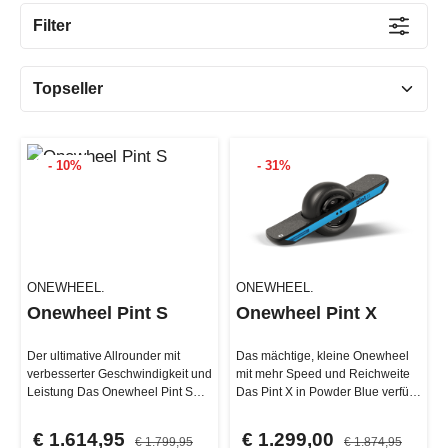
Filter
- 10%
- 31%
ONEWHEEL.
ONEWHEEL.
Onewheel Pint S
Onewheel Pint X
Der ultimative Allrounder mit
Das mächtige, kleine Onewheel
verbesserter Geschwindigkeit und
mit mehr Speed und Reichweite
Leistung Das Onewheel Pint S
Das Pint X in Powder Blue verfügt
wurde auf Basis des Pint X m…
über all die Features, die…
€ 1.614,95
€ 1.299,00
€ 1.799,95
€ 1.874,95