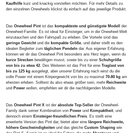
Kaufhilfe
kurz und knackig vorstellen möchten. Für mehr Details zu
den einzelnen Onewheels klickst du einfach auf das jeweilige Produkt.
Das
Onewheel Pint
ist das
kompakteste und günstigste Modell
der
Onewheel-Familie. Es ist ideal für Einsteiger, um in die Onewheel-Welt
einzutauchen und den Fahrspaß zu erleben. Die Vorteile sind das
geringe Gewicht
und die
kompakte Größe
, und daher stellt es den
idealen Begleiter zum
täglichen Pendeln
dar. Aus eigener Erfahrung
können wir dir das Onewheel Pint besonders ans Herz legen, wenn du
kurze Strecken
bewältigen musst, sowie bis zu einer
Schuhgröße
von bis zu etwa 42
. Des Weiteren ist das Pint für eine
Traglast von
bis zu 125 kg
ausgelegt, aber unserer Erfahrung nach wirst du die
volle Power mit einem Körpergewicht von bis zu maximal
70-80 kg
am
ehesten erleben. Solltest du also etwas größer sein, mehr
Reichweite
und
Power
wollen, empfehlen wir dir die nachfolgenden Modelle.
Das
Onewheel Pint X
ist der
absolute Top-Seller
der Onewheel-
Family dank seiner Kombination von
Power
und
Kompaktheit
, und
dennoch einem
Einsteiger-freundlichen Preis
. Es stellt eine
erweiterte Version des Pint dar, bietet aber eine
längere Reichweite,
höhere Geschwindigkeiten
und das gleiche
Custom Shaping
wie