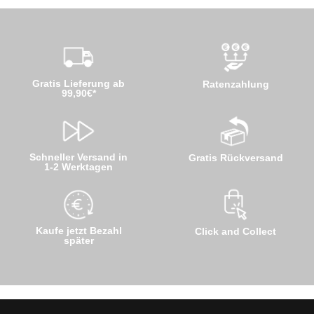
Gratis Lieferung ab
Ratenzahlung
99,90€*
Schneller Versand in
Gratis Rückversand
1-2 Werktagen
Kaufe jetzt Bezahl
Click and Collect
später