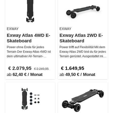
EXWAY
EXWAY
Exway Atlas 4WD E-
Exway Atlas 2WD E-
Skateboard
Skateboard
Power ohne Ende für jedes
Power trifft auf Flexibilität Mit dem
Terrain Der Exway Atlas 4WD ist
Exway Atlas 2WD bist du für jedes
dein ultimativer All-Terrain-
Terrain gerüstet. Ausgestattet mit
Shredder. Mit 3000W Peak Power
einem smarten…
un…
€ 2.079,95
€ 1.649,95
€ 2.249,95
ab
62,40 € / Monat
ab
49,50 € / Monat