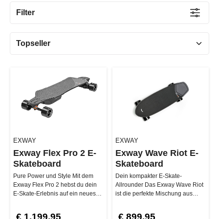
Filter
EXWAY
EXWAY
Exway Flex Pro 2 E-
Exway Wave Riot E-
Skateboard
Skateboard
Pure Power und Style Mit dem
Dein kompakter E-Skate-
Exway Flex Pro 2 hebst du dein
Allrounder Das Exway Wave Riot
E-Skate-Erlebnis auf ein neues
ist die perfekte Mischung aus
Level. Dank dem 2520W
Power, Portabilität und Innovation.
Perform…
…
€ 1.199,95
€ 899,95