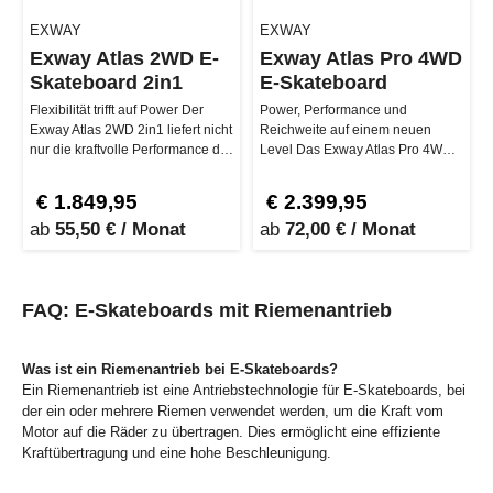
EXWAY
EXWAY
Exway Atlas 2WD E-
Exway Atlas Pro 4WD
Skateboard 2in1
E-Skateboard
Flexibilität trifft auf Power Der
Power, Performance und
Exway Atlas 2WD 2in1 liefert nicht
Reichweite auf einem neuen
nur die kraftvolle Performance der
Level Das Exway Atlas Pro 4WD
2WD-Version, son…
ist nichts für schwache Nerven.
Mit bis …
€ 1.849,95
€ 2.399,95
ab
55,50 € / Monat
ab
72,00 € / Monat
FAQ: E-Skateboards mit Riemenantrieb
Was ist ein Riemenantrieb bei E-Skateboards?
Ein Riemenantrieb ist eine Antriebstechnologie für E-Skateboards, bei
der ein oder mehrere Riemen verwendet werden, um die Kraft vom
Motor auf die Räder zu übertragen. Dies ermöglicht eine effiziente
Kraftübertragung und eine hohe Beschleunigung.