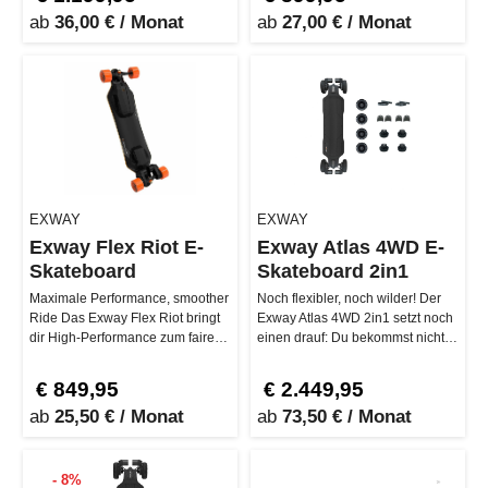
ab
36,00 € / Monat
ab
27,00 € / Monat
EXWAY
EXWAY
Exway Flex Riot E-
Exway Atlas 4WD E-
Skateboard
Skateboard 2in1
Maximale Performance, smoother
Noch flexibler, noch wilder! Der
Ride Das Exway Flex Riot bringt
Exway Atlas 4WD 2in1 setzt noch
dir High-Performance zum fairen
einen drauf: Du bekommst nicht
Preis. Mit seinem superfl…
nur die volle Power des …
€ 849,95
€ 2.449,95
ab
25,50 € / Monat
ab
73,50 € / Monat
- 8%