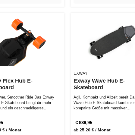
EXWAY
 Flex Hub E-
Exway Wave Hub E-
board
Skateboard
wer, Smoother Ride Das Exway
Agil, Kompakt und Allzeit bereit D
 E-Skateboard bringt dir mehr
Wave Hub E-Skateboard kombinier
 und ein geschmeidigeres
kompakte Größe mit massiver
hl, o…
Performance. Ega…
95
€ 839,95
0 € / Monat
ab
25,20 € / Monat