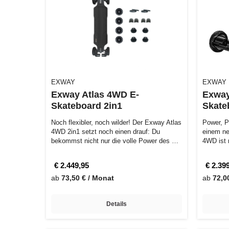
EXWAY
EXWAY
Exway Atlas 4WD E-
Exway
Skateboard 2in1
Skate
Noch flexibler, noch wilder! Der Exway Atlas
Power, P
4WD 2in1 setzt noch einen drauf: Du
einem ne
bekommst nicht nur die volle Power des …
4WD ist 
bis …
€ 2.449,95
€ 2.39
ab
73,50 € / Monat
ab
72,0
Details