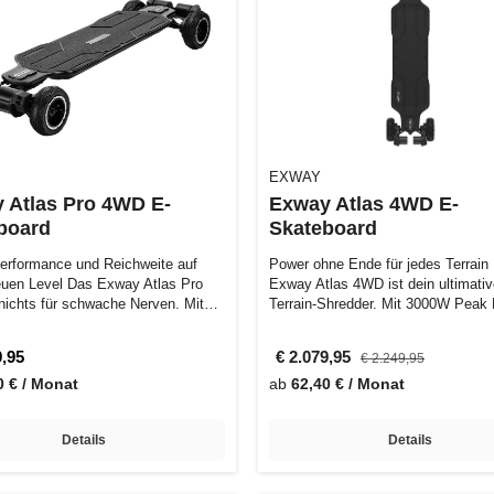
EXWAY
 Atlas Pro 4WD E-
Exway Atlas 4WD E-
board
Skateboard
erformance und Reichweite auf
Power ohne Ende für jedes Terrain
uen Level Das Exway Atlas Pro
Exway Atlas 4WD ist dein ultimative
nichts für schwache Nerven. Mit
Terrain-Shredder. Mit 3000W Peak
un…
9,95
€ 2.079,95
€ 2.249,95
0 € / Monat
ab
62,40 € / Monat
Details
Details