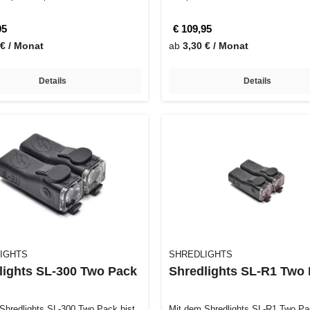
ka…
95
€ 109,95
 € / Monat
ab
3,30 € / Monat
Details
Details
IGHTS
SHREDLIGHTS
lights SL-300 Two Pack
Shredlights SL-R1 Two
Shredlights SL-300 Two Pack bist
Mit dem Shredlights SL-R1 Two Pa