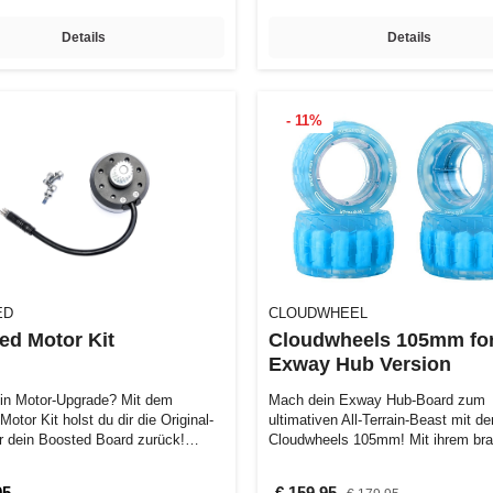
Details
Details
- 11%
ED
CLOUDWHEEL
ed Motor Kit
Cloudwheels 105mm fo
Exway Hub Version
 ein Motor-Upgrade? Mit dem
Mach dein Exway Hub-Board zum
otor Kit holst du dir die Original-
ultimativen All-Terrain-Beast mit de
r dein Boosted Board zurück!
Cloudwheels 105mm! Mit ihrem br
transparente…
95
€ 159,95