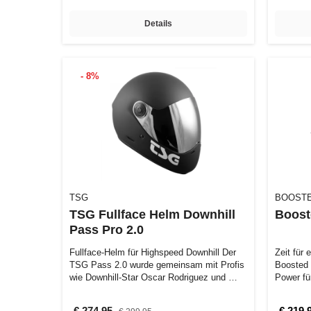
Details
- 8%
TSG
BOOST
TSG Fullface Helm Downhill
Boost
Pass Pro 2.0
Fullface-Helm für Highspeed Downhill Der
Zeit für
TSG Pass 2.0 wurde gemeinsam mit Profis
Boosted M
wie Downhill-Star Oscar Rodriguez und …
Power fü
Ega…
€ 274,95
€ 219,