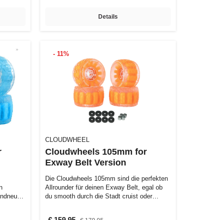
Details
- 11%
CLOUDWHEEL
r
Cloudwheels 105mm for
Exway Belt Version
Die Cloudwheels 105mm sind die perfekten
n
Allrounder für deinen Exway Belt, egal ob
andneuen
du smooth durch die Stadt cruist oder…
€ 159,95