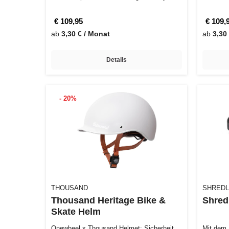
und…
wirst…
€ 109,95
€ 109,
ab
3,30 € / Monat
ab
3,30
Details
- 20%
THOUSAND
SHREDL
Thousand Heritage Bike &
Shred
Skate Helm
Onewheel x Thousand Helmet: Sicherheit
Mit dem 