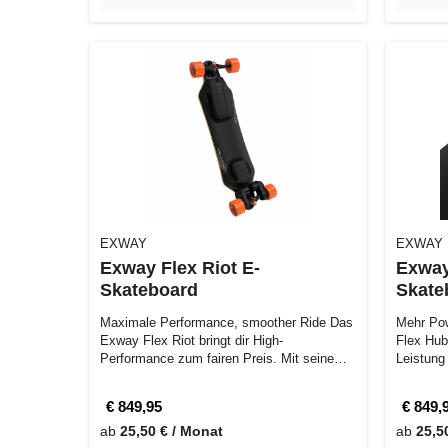
EXWAY
EXWAY
Exway Flex Riot E-
Exway
Skateboard
Skate
Maximale Performance, smoother Ride Das
Mehr Po
Exway Flex Riot bringt dir High-
Flex Hub
Performance zum fairen Preis. Mit seinem
Leistung
superfl…
Fahrgefü
€ 849,95
€ 849,
ab
25,50 € / Monat
ab
25,5