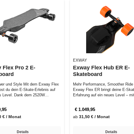
EXWAY
 Flex Pro 2 E-
Exway Flex Hub ER E-
board
Skateboard
er und Style Mit dem Exway Flex
Mehr Performance, Smoother Ride
bst du dein E-Skate-Erlebnis auf
Exway Flex ER bringt deine E-Ska
es Level. Dank dem 2520W
Erfahrung auf ein neues Level – mi
…
Lei…
9,95
€ 1.049,95
0 € / Monat
ab
31,50 € / Monat
Details
Details