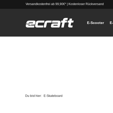
Versandkostenfrei ab 99,90€*
|
Kostenloser Rückversand
E-Scooter
E
Du bist hier:
E-Skateboard