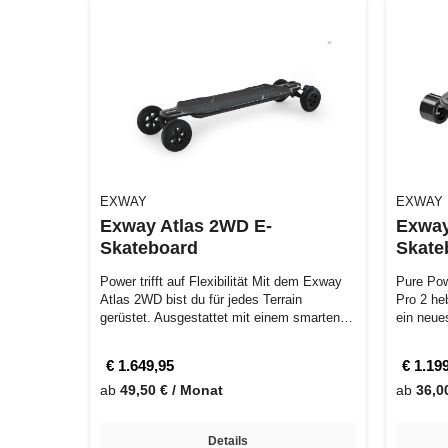
EXWAY
EXWAY
Exway Atlas 2WD E-
Exway
Skateboard
Skate
Power trifft auf Flexibilität Mit dem Exway
Pure Pow
Atlas 2WD bist du für jedes Terrain
Pro 2 he
gerüstet. Ausgestattet mit einem smarten…
ein neu
Perform
€ 1.649,95
€ 1.19
ab
49,50 € / Monat
ab
36,0
Details