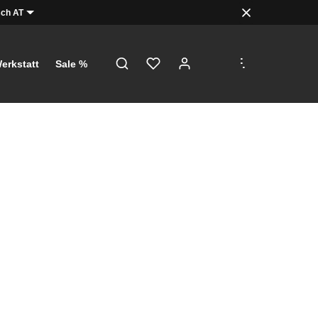
ch AT
.
.
.
erkstatt
Sale %