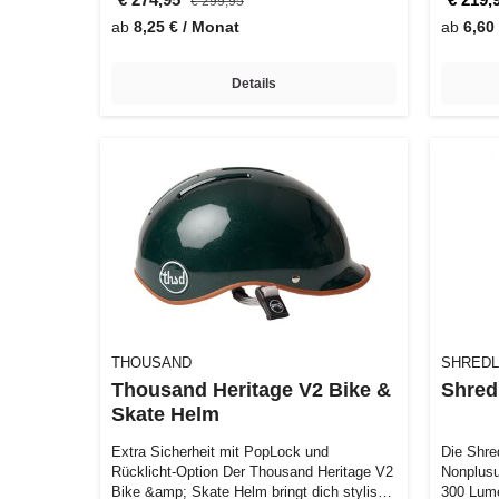
€ 299,95
ab
8,25 € / Monat
ab
6,60
Details
THOUSAND
SHREDL
Thousand Heritage V2 Bike &
Shred
Skate Helm
Extra Sicherheit mit PopLock und
Die Shre
Rücklicht-Option Der Thousand Heritage V2
Nonplusul
Bike &amp; Skate Helm bringt dich stylish
300 Lume