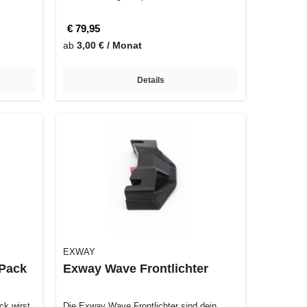
ergonomisch. Mi…
€ 79,95
ab
3,00 € / Monat
Details
EXWAY
 Pack
Exway Wave Frontlichter
ck wirst
Die Exway Wave Frontlichter sind dein