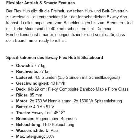
Flexibler Antrieb & Smarte Features
Der Flex Hub gibt dir die Freiheit, zwischen Hub- und Belt-Drivetrain
zu wechseln – du entscheidest! Mit der fortschrittlichen Exway App
kannst du alles anpassen: vom Beschleunigen bis zum Bremsen. Und
mit Turbo-Mode sind die 40 km/h schnell erreicht. Die neue
Fernbedienung ist smarter, energieeffizienter und sorgt dafür, dass
dein Board immer ready to roll ist.
Spezifikationen des Exway Flex Hub E-Skateboard
Gewicht:
7.7 kg
Reichweite:
27 km
Ladezeit:
4.5 Stunden (1.5 Stunden mit Schnellladegerät)
Geschwindigkeit:
40 km/h
Deck:
94x29 cm; Flexy Composite Bamboo Maple Fibre Glass
Räder:
85 mm
Motor:
2x 750 W Nennleistung; 2x 1500 W Spitzenleistung
Batterie:
4.0 Ah 51 V
Trucks:
Exway Trist 45° 8"
Bremsen:
Regenerative Bremsen
Beleuchtung:
LED-Beleuchtung
Wasserdichtheit:
IP55
Max. Steigung:
30%