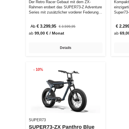
Der Retro Racer Gebaut mit dem ZX-
Kompakte
Rahmen erobert das SUPER73-Z Adventure
einzigart
Series mit zusätzlicher vorderer Federung,
Super73-
Fr…
Z-Miam
€ 3.299,95
€ 2.29
Ab
€ 3.599,95
ab
99,00 € / Monat
ab
69,0
Details
- 10%
SUPER73
SUPER73-ZX Panthro Blue