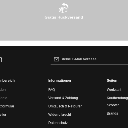
Gratis Rückversand
E-Mail-Adresse*
n
Ich habe die
Datenschutzbestimmungen
z
genommen und die
AGB
gelesen und bin 
nbereich
Informationen
einverstanden.
Seiten
den
FAQ
Werkstatt
Konto
Versand & Zahlung
Kaufberatung
Scooter
tformular
Umtausch & Retouren
Brands
tter
Widerrufsrecht
Datenschutz