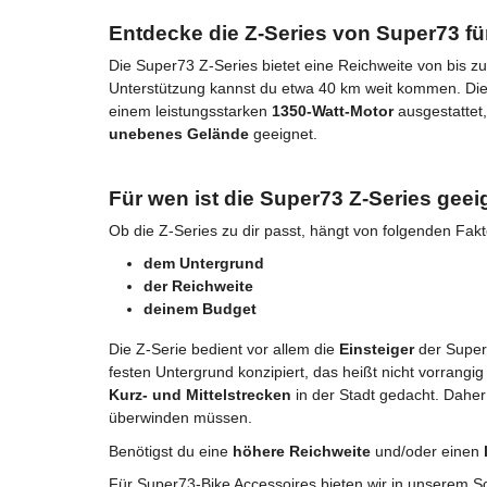
Entdecke die Z-Series von Super73 für
Die Super73 Z-Series bietet eine Reichweite von bis 
Unterstützung kannst du etwa 40 km weit kommen. Die 
einem leistungsstarken
1350-Watt-Motor
ausgestattet,
unebenes Gelände
geeignet.
Für wen ist die Super73 Z-Series geei
Ob die Z-Series zu dir passt, hängt von folgenden Fak
dem Untergrund
der Reichweite
deinem Budget
Die Z-Serie bedient vor allem die
Einsteiger
der Super
festen Untergrund konzipiert, das heißt nicht vorrangi
Kurz- und Mittelstrecken
in der Stadt gedacht. Daher 
überwinden müssen.
Benötigst du eine
höhere Reichweite
und/oder einen
Für Super73-Bike Accessoires bieten wir in unserem S