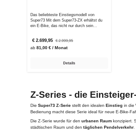
Das beliebteste Einstiegsmodell von
Super73 Mit dem Super73-ZX erhältst du
ein E-Bike, das nicht nur durch sein
stilvoll…
€ 2.699,95
€ 2.999,95
ab
81,00 € / Monat
Details
Z-Series - die Einsteige
Die
Super73 Z-Serie
stellt den idealen
Einstieg
in die
Bedienung macht diese Serie ideal für neue E-Bike-Fah
Die Z-Serie wurde für den
urbanen Raum
konzipiert. 
städtischen Raum und den
täglichen
Pendelverkehr
.