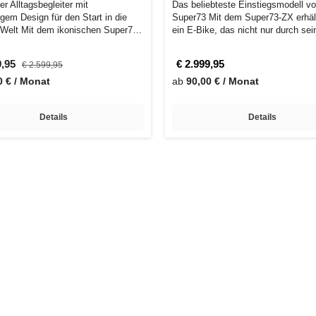
r Alltagsbegleiter mit
Das beliebteste Einstiegsmodell v
igem Design für den Start in die
Super73 Mit dem Super73-ZX erhäl
Welt Mit dem ikonischen Super73
ein E-Bike, das nicht nur durch sei
i…
stilvoll…
9,95
€ 2.999,95
€ 2.599,95
0 € / Monat
ab
90,00 € / Monat
Details
Details