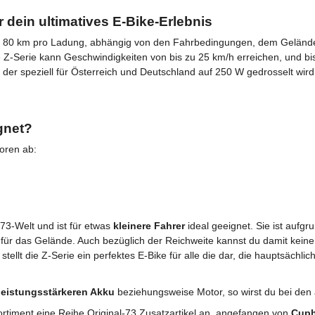
 dein ultimatives E-Bike-Erlebnis
zu 80 km pro Ladung, abhängig von den Fahrbedingungen, dem Gelände 
Z-Serie kann Geschwindigkeiten von bis zu 25 km/h erreichen, und bis
 der speziell für Österreich und Deutschland auf 250 W gedrosselt wird.
gnet?
toren ab:
73-Welt und ist für etwas
kleinere Fahrer
ideal geeignet. Sie ist aufg
g für das Gelände. Auch bezüglich der Reichweite kannst du damit keine
stellt die Z-Serie ein perfektes E-Bike für alle die dar, die hauptsächli
leistungsstärkeren Akku
beziehungsweise Motor, so wirst du bei den 
ortiment eine Reihe Original-73 Zusatzartikel an, angefangen von
Cuph