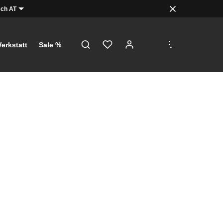
ch AT
.
.
.
erkstatt
Sale %