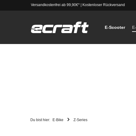
Versandkostenfrei ab 99,90€*
|
Kostenloser Rückversand
E-Scooter
E
Du bist hier:
E-Bike
Z-Series