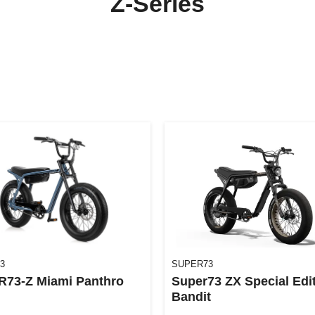
Z-Series
3
SUPER73
73-Z Miami Panthro
Super73 ZX Special Edi
Bandit