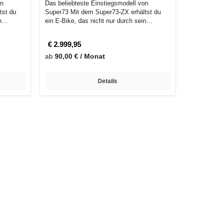
on
Das beliebteste Einstiegsmodell von
tst du
Super73 Mit dem Super73-ZX erhältst du
n
ein E-Bike, das nicht nur durch sein
stilvoll…
€ 2.999,95
ab
90,00 € / Monat
Details