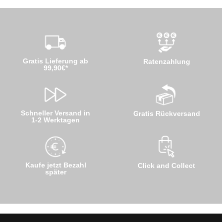
Gratis Lieferung ab
Ratenzahlung
99,90€*
Schneller Versand in
Gratis Rückversand
1-2 Werktagen
Kaufe jetzt Bezahl
Click and Collect
später