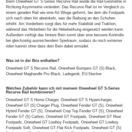
Beim Onewheel GT S-Series Recurve Rail wurde die Rail-Geometrie in
Richtung Asymmetrie verändert. Das Recurve Rail ist im Vergleich zu
einem geraden Rail wie eine Art Wiege geformt, bei dem die Footpads
sich nach oben hin abwinkeln, was die Reibung an den Schuhen
erhöht. Am Vorderbein sorgt dies für mehr Stabilität und Traktion,
während das Hinterbein für die Hebelwirkung eingesetzt werden kann.
Außerdem verfügt das hintere Bein somit über eine bessere Kontrolle
bei gleichzeitig ausreichendem Spielraum, sodass du noch extremer
riden kannst ohne dass dein Bein dabei ermüdet.
Was ist in der Box enthalten?
Onewheel GT S Recurve Rail, Onewheel Bumpers GT (S) Black,
Onewheel Maghandle Pro Black, Ladegerät, EU-Stecker
Welches Zubehör kann ich mit meinem Onewheel GT S-Series
Recurve Rail kombinieren?
Onewheel GT S Home Charger, Onewheel GT S Hypercharger,
Onewheel GT (S) Charger Plug, Onewheel Fender GT (S), Onewheel
Hybrid Fender GT (S), Onewheel Crop Top Fender GT (S), Onewheel
Fender GT (S) Carbon, Onewheel GT Footpads, Onewheel GT Rear
Footpads, Onewheel GT Lowboy Footpads, Onewheel GT Lowboy
Footpads Soft, Onewheel GT Flat Kick Footpads, Onewheel GT (S)