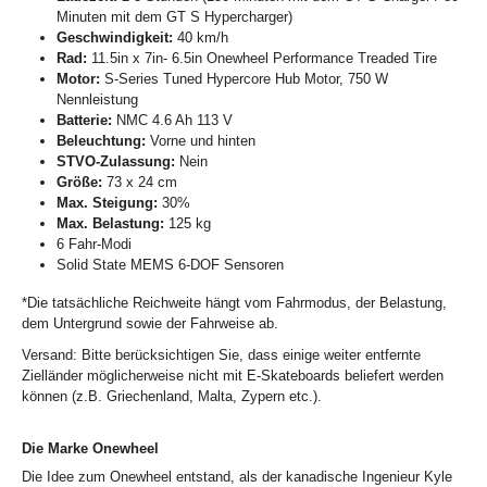
Minuten mit dem GT S Hypercharger)
Geschwindigkeit:
40 km/h
Rad:
11.5in x 7in- 6.5in Onewheel Performance Treaded Tire
Motor:
S-Series Tuned Hypercore Hub Motor, 750 W
Nennleistung
Batterie:
NMC 4.6 Ah 113 V
Beleuchtung:
Vorne und hinten
STVO-Zulassung:
Nein
Größe:
73 x 24 cm
Max. Steigung:
30%
Max. Belastung:
125 kg
6 Fahr-Modi
Solid State MEMS 6-DOF Sensoren
*Die tatsächliche Reichweite hängt vom Fahrmodus, der Belastung,
dem Untergrund sowie der Fahrweise ab.
Versand: Bitte berücksichtigen Sie, dass einige weiter entfernte
Zielländer möglicherweise nicht mit E-Skateboards beliefert werden
können (z.B. Griechenland, Malta, Zypern etc.).
Die Marke Onewheel
Die Idee zum Onewheel entstand, als der kanadische Ingenieur Kyle