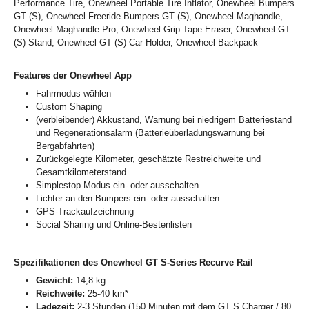
Performance Tire, Onewheel Portable Tire Inflator, Onewheel Bumpers
GT (S), Onewheel Freeride Bumpers GT (S), Onewheel Maghandle,
Onewheel Maghandle Pro, Onewheel Grip Tape Eraser, Onewheel GT
(S) Stand, Onewheel GT (S) Car Holder, Onewheel Backpack
Features der Onewheel App
Fahrmodus wählen
Custom Shaping
(verbleibender) Akkustand, Warnung bei niedrigem Batteriestand
und Regenerationsalarm (Batterieüberladungswarnung bei
Bergabfahrten)
Zurückgelegte Kilometer, geschätzte Restreichweite und
Gesamtkilometerstand
Simplestop-Modus ein- oder ausschalten
Lichter an den Bumpers ein- oder ausschalten
GPS-Trackaufzeichnung
Social Sharing und Online-Bestenlisten
Spezifikationen des Onewheel GT S-Series Recurve Rail
Gewicht:
14,8 kg
Reichweite:
25-40 km*
Ladezeit:
2-3 Stunden (150 Minuten mit dem GT S Charger / 80