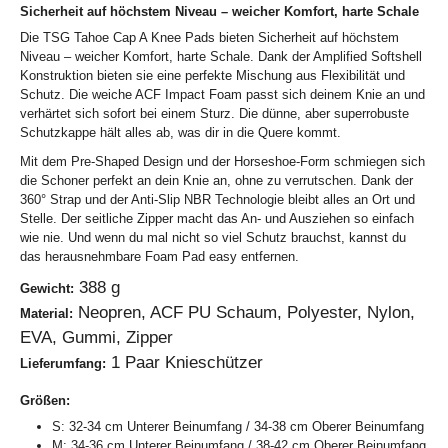
Sicherheit auf höchstem Niveau – weicher Komfort, harte Schale
Die TSG Tahoe Cap A Knee Pads bieten Sicherheit auf höchstem
Niveau – weicher Komfort, harte Schale. Dank der Amplified Softshell
Konstruktion bieten sie eine perfekte Mischung aus Flexibilität und
Schutz. Die weiche ACF Impact Foam passt sich deinem Knie an und
verhärtet sich sofort bei einem Sturz. Die dünne, aber superrobuste
Schutzkappe hält alles ab, was dir in die Quere kommt.
Mit dem Pre-Shaped Design und der Horseshoe-Form schmiegen sich
die Schoner perfekt an dein Knie an, ohne zu verrutschen. Dank der
360° Strap und der Anti-Slip NBR Technologie bleibt alles an Ort und
Stelle. Der seitliche Zipper macht das An- und Ausziehen so einfach
wie nie. Und wenn du mal nicht so viel Schutz brauchst, kannst du
das herausnehmbare Foam Pad easy entfernen.
388 g
Gewicht:
Neopren, ACF PU Schaum, Polyester, Nylon,
Material:
EVA, Gummi, Zipper
1 Paar Knieschützer
Lieferumfang:
Größen:
S: 32-34 cm Unterer Beinumfang / 34-38 cm Oberer Beinumfang
M: 34-36 cm Unterer Beinumfang / 38-42 cm Oberer Beinumfang