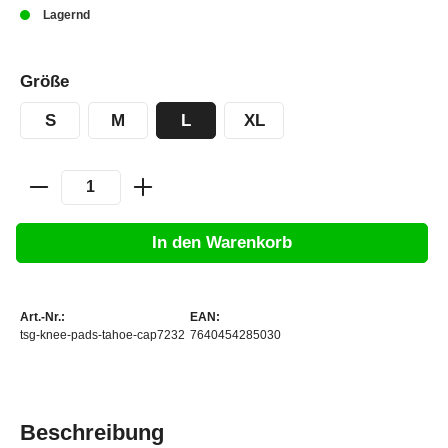
Lagernd
Größe
S
M
L
XL
In den Warenkorb
Art.-Nr.:
EAN:
tsg-knee-pads-tahoe-cap7232
7640454285030
Beschreibung