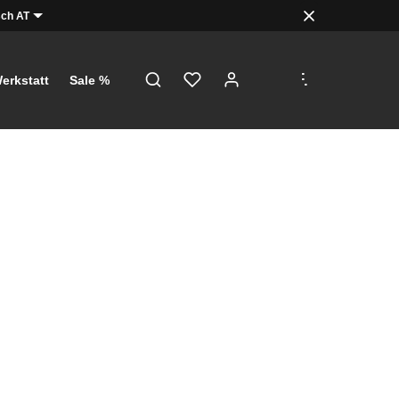
ch AT
.
.
.
erkstatt
Sale %