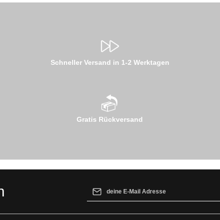
Schneller Versand in 1-2 Werktagen
Gratis Rückversand
E-Mail-Adresse*
n
Ich habe die
Datenschutzbestimmungen
z
genommen und die
AGB
gelesen und bin 