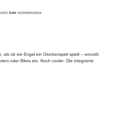
ic4903
EAN:
9328389026604
, als ob ein Engel ein Glockenspiel spielt – smooth
ters oder Bikes ein. Noch cooler: Die integrierte