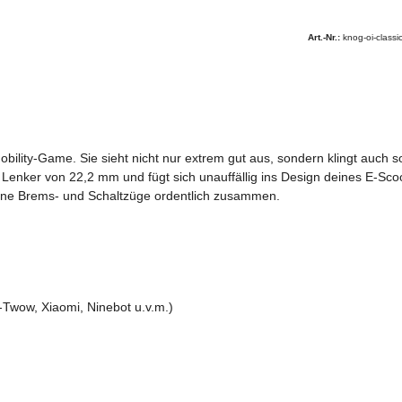
Art.-Nr.:
knog-oi-class
bility-Game. Sie sieht nicht nur extrem gut aus, sondern klingt auch so
n Lenker von 22,2 mm und fügt sich unauffällig ins Design deines E-Scoo
eine Brems- und Schaltzüge ordentlich zusammen.
Twow, Xiaomi, Ninebot u.v.m.)