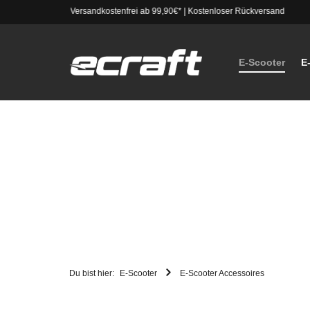
Versandkostenfrei ab 99,90€*
|
Kostenloser Rückversand
E-Scooter
E
Du bist hier:
E-Scooter
E-Scooter Accessoires