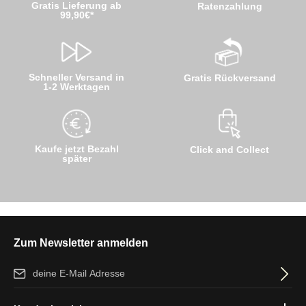
Gratis Lieferung ab
Ratenzahlung
99,90€*
Schneller Versand in
Gratis Rückversand
1-2 Werktagen
Kaufe jetzt Bezahl
Click and Collect
später
Zum Newsletter anmelden
E-Mail-Adresse*
Ich habe die
Datenschutzbestimmungen
zur Kenntnis genommen