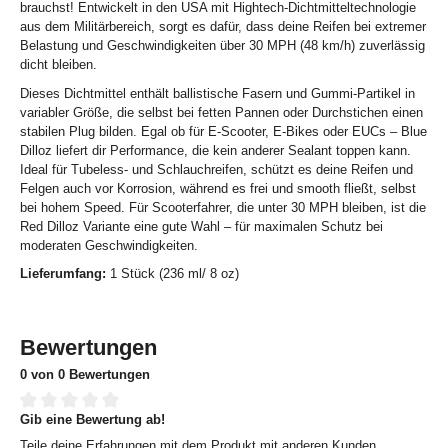
brauchst! Entwickelt in den USA mit Hightech-Dichtmitteltechnologie
aus dem Militärbereich, sorgt es dafür, dass deine Reifen bei extremer
Belastung und Geschwindigkeiten über 30 MPH (48 km/h) zuverlässig
dicht bleiben.
Dieses Dichtmittel enthält ballistische Fasern und Gummi-Partikel in
variabler Größe, die selbst bei fetten Pannen oder Durchstichen einen
stabilen Plug bilden. Egal ob für E-Scooter, E-Bikes oder EUCs – Blue
Dilloz liefert dir Performance, die kein anderer Sealant toppen kann.
Ideal für Tubeless- und Schlauchreifen, schützt es deine Reifen und
Felgen auch vor Korrosion, während es frei und smooth fließt, selbst
bei hohem Speed. Für Scooterfahrer, die unter 30 MPH bleiben, ist die
Red Dilloz Variante eine gute Wahl – für maximalen Schutz bei
moderaten Geschwindigkeiten.
Lieferumfang:
1 Stück (236 ml/ 8 oz)
Bewertungen
0 von 0 Bewertungen
Gib eine Bewertung ab!
Durchschnittliche Bewertung von 0 von 5 Sternen
Teile deine Erfahrungen mit dem Produkt mit anderen Kunden.