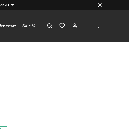
ch AT
.
.
.
erkstatt
Sale %