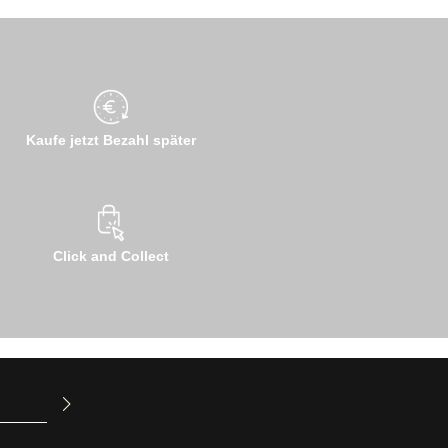
Kaufe jetzt Bezahl später
Click and Collect
ur Kenntnis