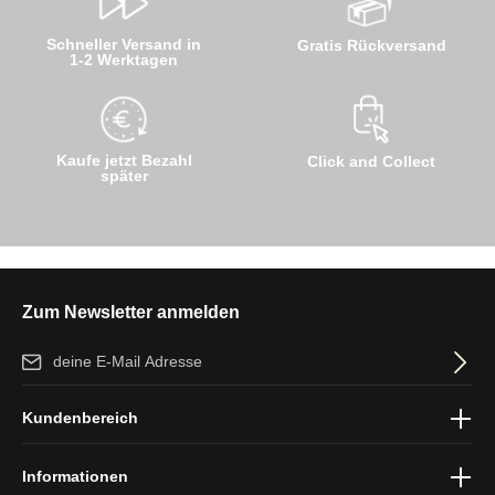
Schneller Versand in
Gratis Rückversand
1-2 Werktagen
Kaufe jetzt Bezahl
Click and Collect
später
Zum Newsletter anmelden
E-Mail-Adresse*
Ich habe die
Datenschutzbestimmungen
zur Kenntnis genommen
Kundenbereich
und die
AGB
gelesen und bin mit ihnen einverstanden.
Informationen