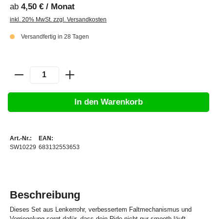
ab
4,50 € / Monat
inkl. 20% MwSt. zzgl. Versandkosten
Versandfertig in 28 Tagen
In den Warenkorb
Art.-Nr.:
EAN:
SW10229
683132553653
Beschreibung
Dieses Set aus Lenkerrohr, verbessertem Faltmechanismus und
Verriegelung sorgt dafür, dass dein Ride nicht nur smooth läuft,