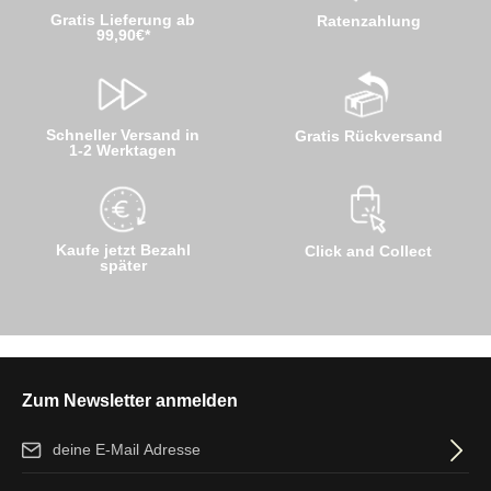
Gratis Lieferung ab
Ratenzahlung
99,90€*
Schneller Versand in
Gratis Rückversand
1-2 Werktagen
Kaufe jetzt Bezahl
Click and Collect
später
Zum Newsletter anmelden
E-Mail-Adresse*
Ich habe die
Datenschutzbestimmungen
zur Kenntnis genommen