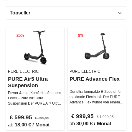
- 25%
- 9%
PURE ELECTRIC
PURE ELECTRIC
PURE Air5 Ultra
PURE Advance Flex
Suspension
Der ultra kompakte E-Scooter für
Power &amp; Komfort auf neuem
maximale Flexibilität Der PURE
Level – Pure Air⁵ Ultra
Advance Flex wurde von einem
Suspension Der PURE Air⁵ Ultra
erstklassigen Ingenieurteam…
Suspension ist der E-Scooter für
al…
€ 999,95
€ 599,95
€ 1.099,95
€ 799,95
ab
30,00 € / Monat
ab
18,00 € / Monat