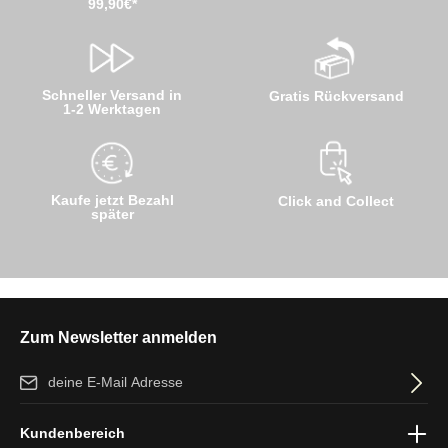
99,90€*
Schneller Versand in
Gratis Rückversand
1-2 Werktagen
Kaufe jetzt Bezahl
Click and Collect
später
Zum Newsletter anmelden
E-Mail-Adresse*
Ich habe die
Datenschutzbestimmungen
zur Kenntnis genommen
Kundenbereich
und die
AGB
gelesen und bin mit ihnen einverstanden.