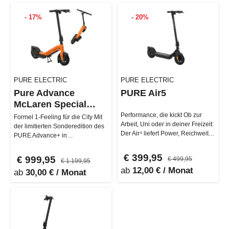
- 17%
- 20%
PURE ELECTRIC
PURE ELECTRIC
Pure Advance
PURE Air5
McLaren Special
Edition
Performance, die kickt Ob zur
Formel 1-Feeling für die City Mit
Arbeit, Uni oder in deiner Freizeit:
der limitierten Sonderedition des
Der Air⁴ liefert Power, Reichweite
PURE Advance+ in
und smoothe Kontr…
Zusammenarbeit mit McLaren
kommt Hi…
€ 399,95
€ 999,95
€ 499,95
€ 1.199,95
ab
12,00 € / Monat
ab
30,00 € / Monat