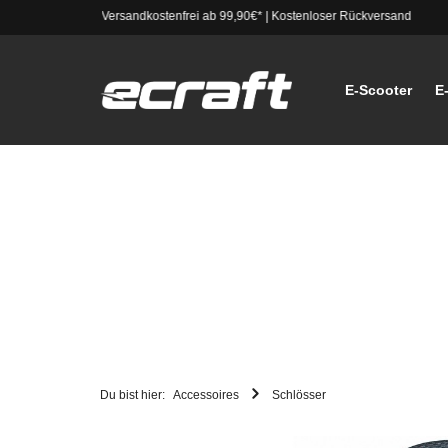
Versandkostenfrei ab 99,90€*
|
Kostenloser Rückversand
E-Scooter
E
Du bist hier:
Accessoires
Schlösser