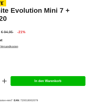
ite Evolution Mini 7 +
20
€ 94,95
-21%
at
. Versandkosten
In den Warenkorb
lution-mini7
EAN:
720018002079