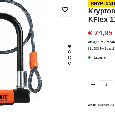
Krypton
KFlex 1
€ 74,95
ab
3,00 € / Mon
inkl. 20% MwSt. zzgl
Lagernd
Art.-Nr.:
kryptonite-evo