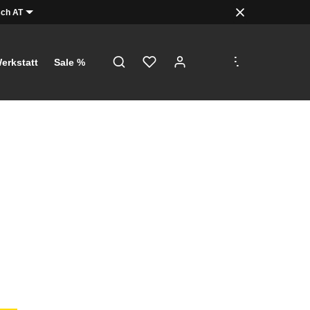
ch AT
.
.
.
erkstatt
Sale %