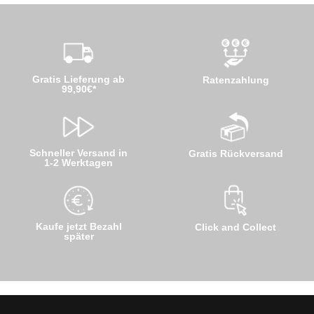
Gratis Lieferung ab
Ratenzahlung
99,90€*
Schneller Versand in
Gratis Rückversand
1-2 Werktagen
Kaufe jetzt Bezahl
Click and Collect
später