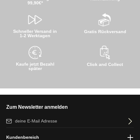
99,90€*
Schneller Versand in
Gratis Rückversand
1-2 Werktagen
Kaufe jetzt Bezahl
Click and Collect
später
Zum Newsletter anmelden
E-Mail-Adresse*
Ich habe die
Datenschutzbestimmungen
zur Kenntnis genommen
Kundenbereich
und die
AGB
gelesen und bin mit ihnen einverstanden.