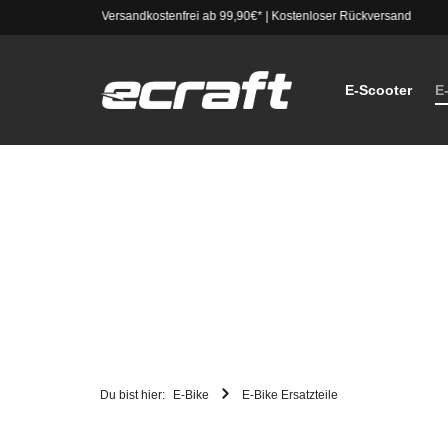
Versandkostenfrei ab 99,90€*
|
Kostenloser Rückversand
E-Scooter
E
Du bist hier:
E-Bike
E-Bike Ersatzteile