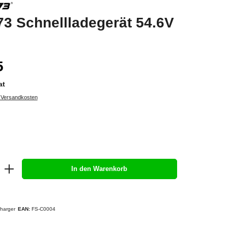
 Schnellladegerät 54.6V
5
at
. Versandkosten
In den Warenkorb
charger
EAN:
FS-C0004