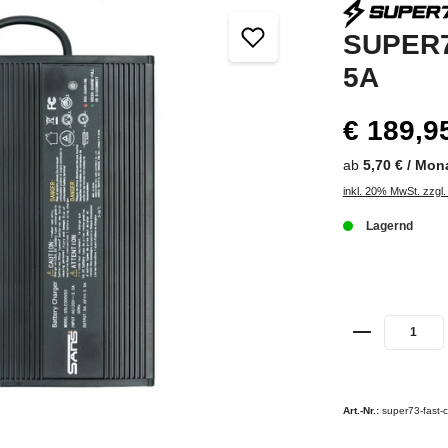
SUPER73
5A
€ 189,9
ab
5,70 € / Mon
inkl. 20% MwSt. zzgl
Lagernd
Art.-Nr.:
super73-fast-