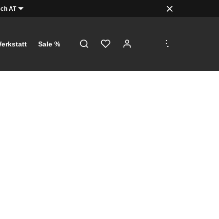
ch AT
.
.
.
erkstatt
Sale %