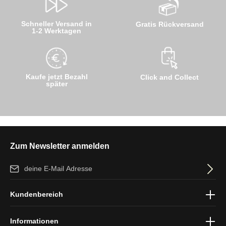
Schneller Versand in
Gratis Rückversand
1-2 Werktagen
Kaufe jetzt Bezahl
Click and Collect
später
Zum Newsletter anmelden
E-Mail-Adresse*
Ich habe die
Datenschutzbestimmungen
zur Kenntnis genommen
Kundenbereich
und die
AGB
gelesen und bin mit ihnen einverstanden.
Informationen