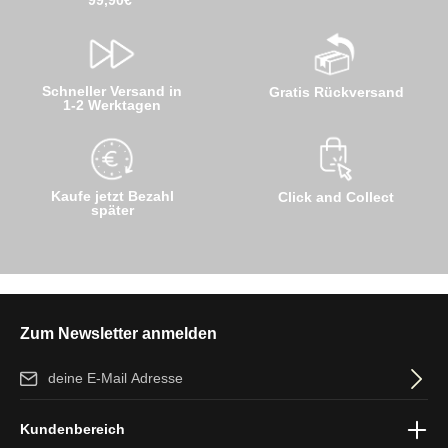
Schneller Versand in
Gratis Rückversand
1-2 Werktagen
Kaufe jetzt Bezahl
Click and Collect
später
Zum Newsletter anmelden
E-Mail-Adresse*
Ich habe die
Datenschutzbestimmungen
zur Kenntnis genommen
Kundenbereich
und die
AGB
gelesen und bin mit ihnen einverstanden.