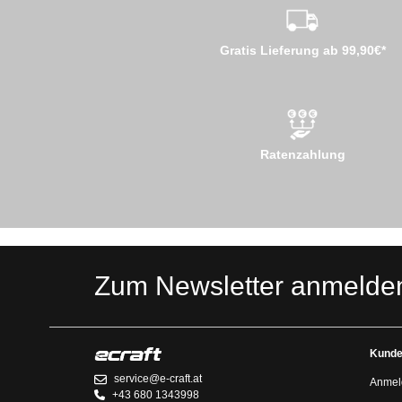
Gratis Lieferung ab 99,90€*
Ratenzahlung
Zum Newsletter anmelde
Kunde
service@e-craft.at
Anmel
+43 680 1343998