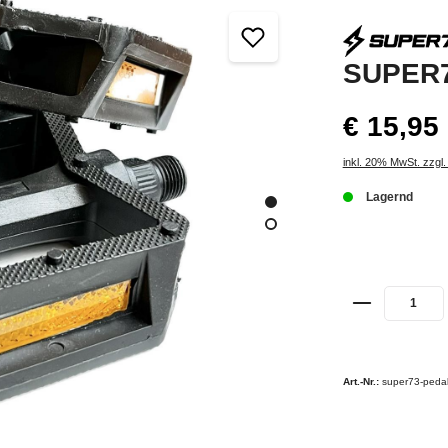
SUPER73
€ 15,95
inkl. 20% MwSt. zzgl
Lagernd
Art.-Nr.:
super73-pedal