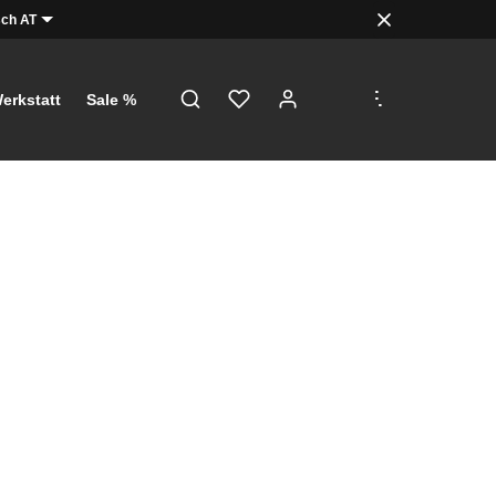
ch AT
.
.
.
erkstatt
Sale %