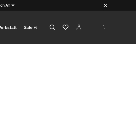
ch AT
.
.
.
erkstatt
Sale %