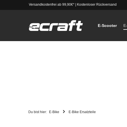
Versandkostenfrei ab 99,90€*
|
Kostenloser Rückversand
E-Scooter
E
Du bist hier:
E-Bike
E-Bike Ersatzteile