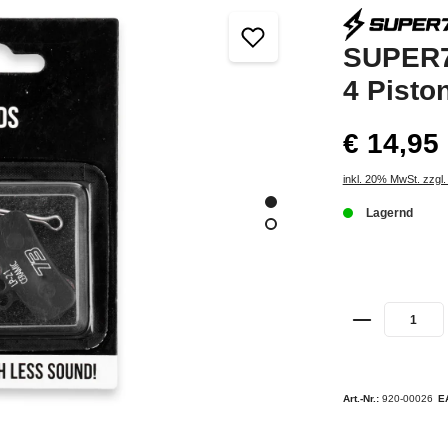
SUPER7
4 Pisto
€ 14,95
inkl. 20% MwSt. zzgl
Lagernd
Art.-Nr.:
920-00026
E