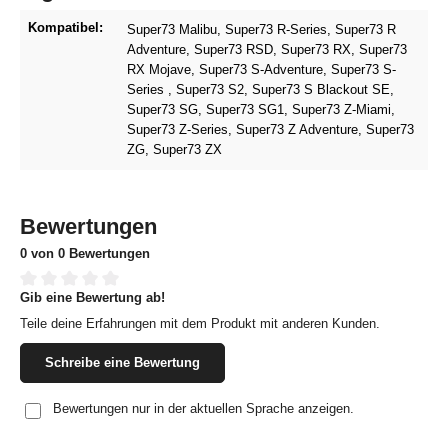
Kompatibel:
Super73 Malibu
, Super73 R-Series
, Super73 R
Adventure
, Super73 RSD
, Super73 RX
, Super73
RX Mojave
, Super73 S-Adventure
, Super73 S-
Series
, Super73 S2
, Super73 S Blackout SE
,
Super73 SG
, Super73 SG1
, Super73 Z-Miami
,
Super73 Z-Series
, Super73 Z Adventure
, Super73
ZG
, Super73 ZX
Bewertungen
0 von 0 Bewertungen
Gib eine Bewertung ab!
Durchschnittliche Bewertung von 0 von 5 Sternen
Teile deine Erfahrungen mit dem Produkt mit anderen Kunden.
Schreibe eine Bewertung
Bewertungen nur in der aktuellen Sprache anzeigen.