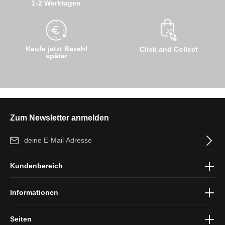
1-2 Werktagen
Kaufe jetzt Bezahl
Click and Collect
später
Zum Newsletter anmelden
E-Mail-Adresse*
Ich habe die
Datenschutzbestimmungen
zur Kenntnis genommen
Kundenbereich
und die
AGB
gelesen und bin mit ihnen einverstanden.
Informationen
Seiten