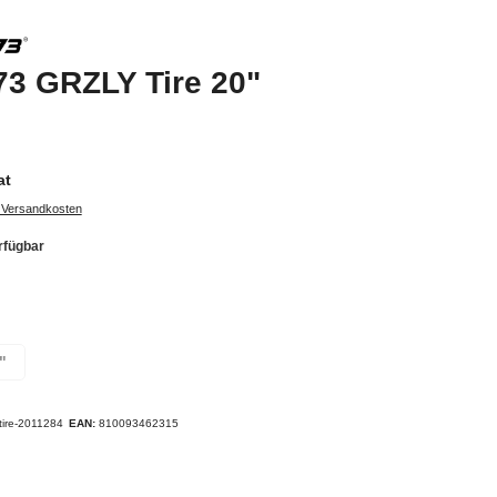
3 GRZLY Tire 20"
at
. Versandkosten
rfügbar
"
tire-2011284
EAN:
810093462315