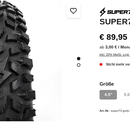
SUPER7
€ 89,95
ab
3,00 € / Mon
inkl. 20% MwSt. zzgl
Nicht mehr ve
Größe
4.5''
5.0
Art.-Nr.:
super73-grzly-