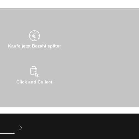
Kaufe jetzt Bezahl später
Click and Collect
ur Kenntnis