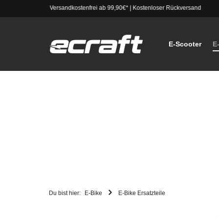
Versandkostenfrei ab 99,90€*
|
Kostenloser Rückversand
E-Scooter
E
Du bist hier:
E-Bike
E-Bike Ersatzteile