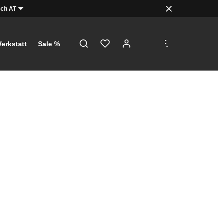
ch AT
.
.
.
erkstatt
Sale %