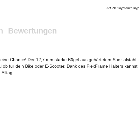
Art.-Nr.:
kryptonite-kry
n
Bewertungen
 keine Chance! Der 12,7 mm starke Bügel aus gehärtetem Spezialstahl 
 ob für dein Bike oder E-Scooter. Dank des FlexFrame Halters kannst d
Alltag!