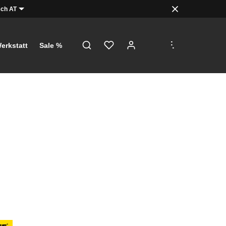
ch AT
.
.
.
erkstatt
Sale %