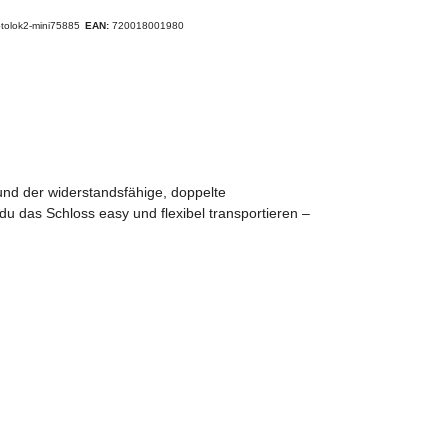
ptolok2-mini75885
EAN:
720018001980
und der widerstandsfähige, doppelte
u das Schloss easy und flexibel transportieren –