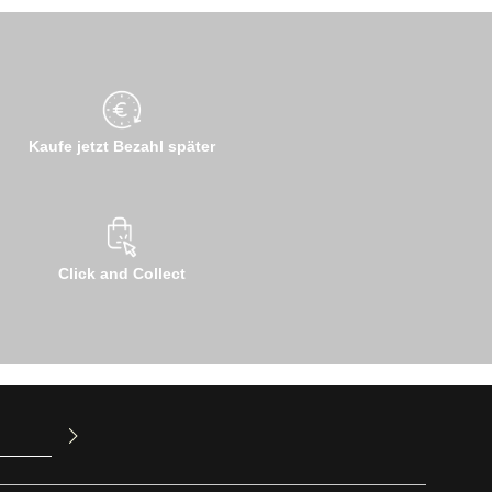
Kaufe jetzt Bezahl später
Click and Collect
ur Kenntnis