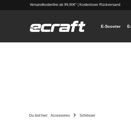
Versandkostenfrei ab 99,90€*
|
Kostenloser Rückversand
E-Scooter
E
Du bist hier:
Accessoires
Schlösser