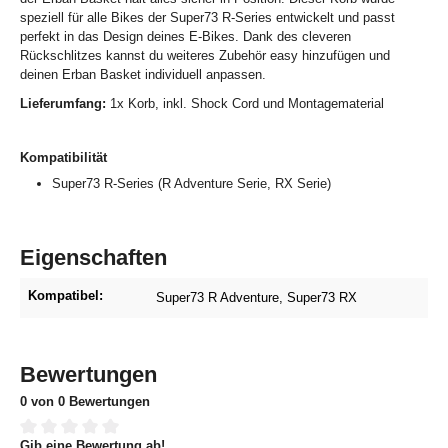
speziell für alle Bikes der Super73 R-Series entwickelt und passt
perfekt in das Design deines E-Bikes. Dank des cleveren
Rückschlitzes kannst du weiteres Zubehör easy hinzufügen und
deinen Erban Basket individuell anpassen.
Lieferumfang:
1x Korb, inkl. Shock Cord und Montagematerial
Kompatibilität
Super73 R-Series (R Adventure Serie, RX Serie)
Eigenschaften
Kompatibel:
Super73 R Adventure
, Super73 RX
Bewertungen
0 von 0 Bewertungen
Gib eine Bewertung ab!
Durchschnittliche Bewertung von 0 von 5 Sternen