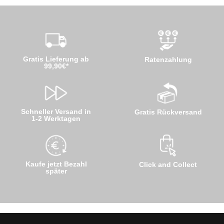
Gratis Lieferung ab
Ratenzahlung
99,90€*
Schneller Versand in
Gratis Rückversand
1-2 Werktagen
Kaufe jetzt Bezahl
Click and Collect
später