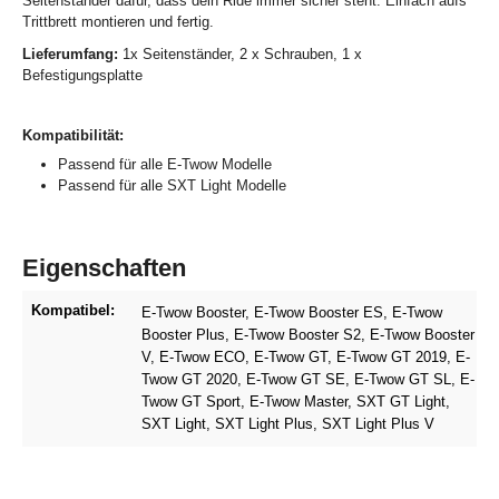
Seitenständer dafür, dass dein Ride immer sicher steht. Einfach aufs
Trittbrett montieren und fertig.
Lieferumfang:
1x Seitenständer, 2 x Schrauben, 1 x
Befestigungsplatte
Kompatibilität:
Passend für alle E-Twow Modelle
Passend für alle SXT Light Modelle
Eigenschaften
Kompatibel:
E-Twow Booster
, E-Twow Booster ES
, E-Twow
Booster Plus
, E-Twow Booster S2
, E-Twow Booster
V
, E-Twow ECO
, E-Twow GT
, E-Twow GT 2019
, E-
Twow GT 2020
, E-Twow GT SE
, E-Twow GT SL
, E-
Twow GT Sport
, E-Twow Master
, SXT GT Light
,
SXT Light
, SXT Light Plus
, SXT Light Plus V