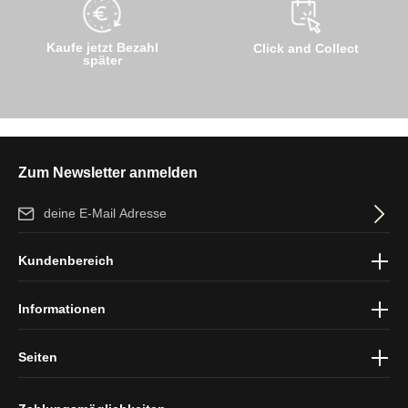
Kaufe jetzt Bezahl
Click and Collect
später
Zum Newsletter anmelden
E-Mail-Adresse*
Ich habe die
Datenschutzbestimmungen
zur Kenntnis genommen
Kundenbereich
und die
AGB
gelesen und bin mit ihnen einverstanden.
Informationen
Seiten