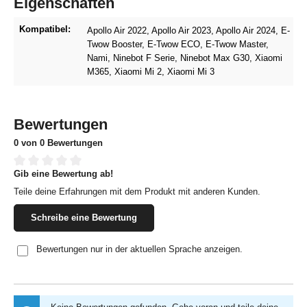
Eigenschaften
Kompatibel:
Apollo Air 2022
, Apollo Air 2023
, Apollo Air 2024
, E-
Twow Booster
, E-Twow ECO
, E-Twow Master
,
Nami
, Ninebot F Serie
, Ninebot Max G30
, Xiaomi
M365
, Xiaomi Mi 2
, Xiaomi Mi 3
Bewertungen
0 von 0 Bewertungen
Gib eine Bewertung ab!
Durchschnittliche Bewertung von 0 von 5 Sternen
Teile deine Erfahrungen mit dem Produkt mit anderen Kunden.
Schreibe eine Bewertung
Bewertungen nur in der aktuellen Sprache anzeigen.