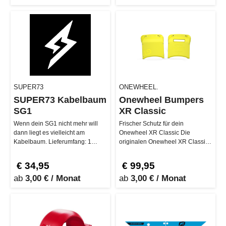
SUPER73
ONEWHEEL.
SUPER73 Kabelbaum
Onewheel Bumpers
SG1
XR Classic
Wenn dein SG1 nicht mehr will
Frischer Schutz für dein
dann liegt es vielleicht am
Onewheel XR Classic Die
Kabelbaum. Lieferumfang: 1
originalen Onewheel XR Classic
Stück Kompatibilität: Super7…
Bumpers schützen die Vorder-
und Rückse…
€ 34,95
€ 99,95
ab
3,00 € / Monat
ab
3,00 € / Monat