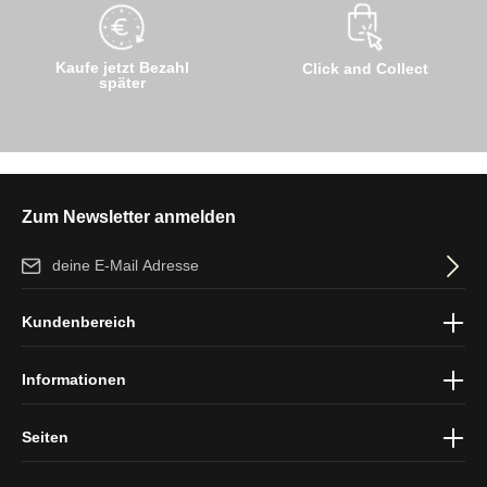
Kaufe jetzt Bezahl
Click and Collect
später
Zum Newsletter anmelden
E-Mail-Adresse*
Ich habe die
Datenschutzbestimmungen
zur Kenntnis genommen
Kundenbereich
und die
AGB
gelesen und bin mit ihnen einverstanden.
Informationen
Seiten