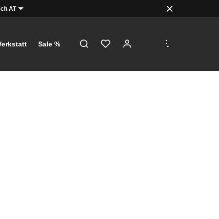
ch AT
.
.
.
erkstatt
Sale %