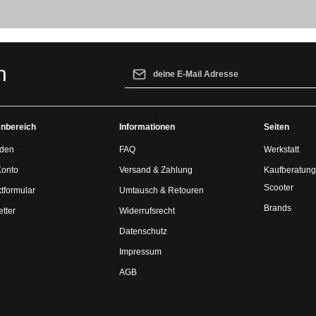
E-Mail-Adresse*
n
Ich habe die
Datenschutzbestimmungen
z
genommen und die
AGB
gelesen und bin 
nbereich
Informationen
einverstanden.
Seiten
den
FAQ
Werkstatt
Konto
Versand & Zahlung
Kaufberatung
Scooter
tformular
Umtausch & Retouren
Brands
tter
Widerrufsrecht
Datenschutz
Impressum
AGB