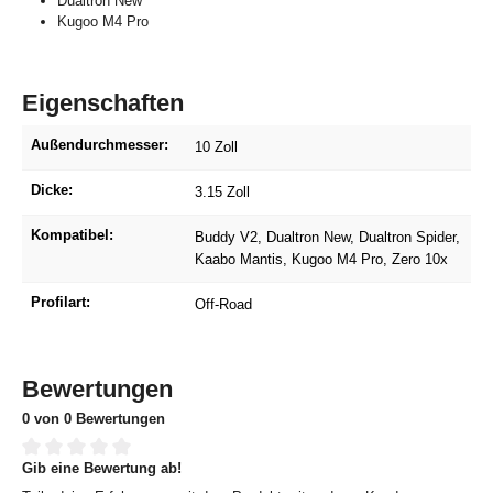
Dualtron New
Kugoo M4 Pro
Eigenschaften
Außendurchmesser:
10 Zoll
Dicke:
3.15 Zoll
Kompatibel:
Buddy V2
, Dualtron New
, Dualtron Spider
,
Kaabo Mantis
, Kugoo M4 Pro
, Zero 10x
Profilart:
Off-Road
Bewertungen
0 von 0 Bewertungen
Gib eine Bewertung ab!
Durchschnittliche Bewertung von 0 von 5 Sternen