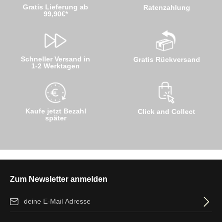
Gratis Lieferung ab
Ratenzahlung
99,90€*
Schneller Versand in
Gratis Rückversand
1-2 Werktagen
Kaufe jetzt Bezahl
Click and Collect
später
Zum Newsletter anmelden
E-Mail-Adresse*
Ich habe die
Datenschutzbestimmungen
zur Kenntnis genommen