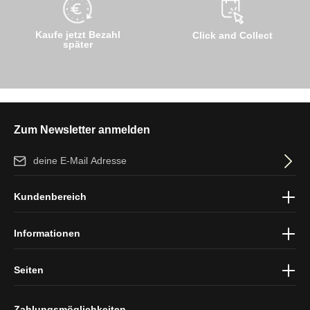
Kaufe jetzt Bezahl
Click and Collect
später
Zum Newsletter anmelden
E-Mail-Adresse*
Ich habe die
Datenschutzbestimmungen
zur Kenntnis genommen
Kundenbereich
und die
AGB
gelesen und bin mit ihnen einverstanden.
Informationen
Seiten
Zahlungsmöglichkeiten