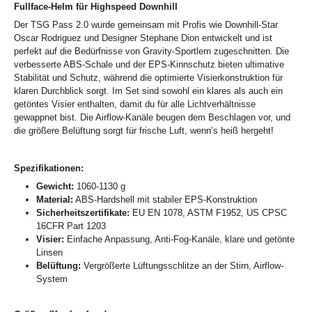
Fullface-Helm für Highspeed Downhill
Der TSG Pass 2.0 wurde gemeinsam mit Profis wie Downhill-Star
Oscar Rodriguez und Designer Stephane Dion entwickelt und ist
perfekt auf die Bedürfnisse von Gravity-Sportlern zugeschnitten. Die
verbesserte ABS-Schale und der EPS-Kinnschutz bieten ultimative
Stabilität und Schutz, während die optimierte Visierkonstruktion für
klaren Durchblick sorgt. Im Set sind sowohl ein klares als auch ein
getöntes Visier enthalten, damit du für alle Lichtverhältnisse
gewappnet bist. Die Airflow-Kanäle beugen dem Beschlagen vor, und
die größere Belüftung sorgt für frische Luft, wenn’s heiß hergeht!
Spezifikationen:
Gewicht:
1060-1130 g
Material:
ABS-Hardshell mit stabiler EPS-Konstruktion
Sicherheitszertifikate:
EU EN 1078, ASTM F1952, US CPSC
16CFR Part 1203
Visier:
Einfache Anpassung, Anti-Fog-Kanäle, klare und getönte
Linsen
Belüftung:
Vergrößerte Lüftungsschlitze an der Stirn, Airflow-
System