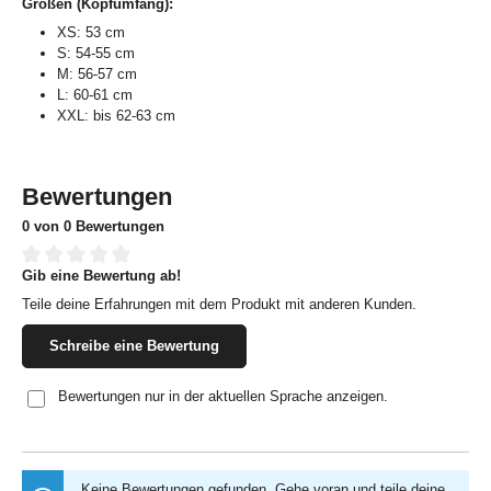
Größen (Kopfumfang):
XS: 53 cm
S: 54-55 cm
M: 56-57 cm
L: 60-61 cm
XXL: bis 62-63 cm
Bewertungen
0 von 0 Bewertungen
Gib eine Bewertung ab!
Durchschnittliche Bewertung von 0 von 5 Sternen
Teile deine Erfahrungen mit dem Produkt mit anderen Kunden.
Schreibe eine Bewertung
Bewertungen nur in der aktuellen Sprache anzeigen.
Keine Bewertungen gefunden. Gehe voran und teile deine