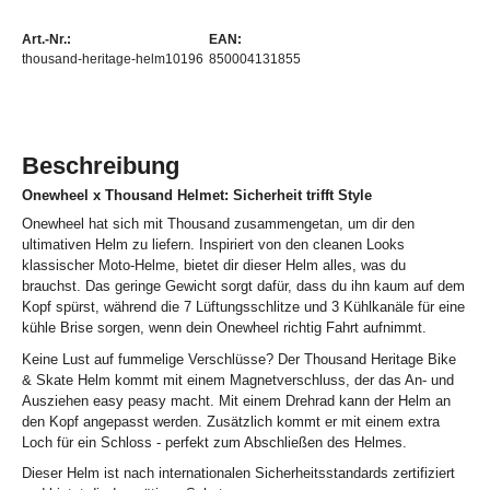
Art.-Nr.:
EAN:
thousand-heritage-helm10196
850004131855
Beschreibung
Onewheel x Thousand Helmet: Sicherheit trifft Style
Onewheel hat sich mit Thousand zusammengetan, um dir den
ultimativen Helm zu liefern. Inspiriert von den cleanen Looks
klassischer Moto-Helme, bietet dir dieser Helm alles, was du
brauchst. Das geringe Gewicht sorgt dafür, dass du ihn kaum auf dem
Kopf spürst, während die 7 Lüftungsschlitze und 3 Kühlkanäle für eine
kühle Brise sorgen, wenn dein Onewheel richtig Fahrt aufnimmt.
Keine Lust auf fummelige Verschlüsse? Der Thousand Heritage Bike
& Skate Helm kommt mit einem Magnetverschluss, der das An- und
Ausziehen easy peasy macht. Mit einem Drehrad kann der Helm an
den Kopf angepasst werden. Zusätzlich kommt er mit einem extra
Loch für ein Schloss - perfekt zum Abschließen des Helmes.
Dieser Helm ist nach internationalen Sicherheitsstandards zertifiziert