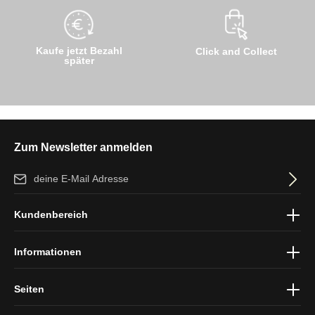
Kaufe jetzt Bezahl
Click and Collect
später
Zum Newsletter anmelden
E-Mail-Adresse*
Ich habe die
Datenschutzbestimmungen
zur Kenntnis genommen
Kundenbereich
und die
AGB
gelesen und bin mit ihnen einverstanden.
Informationen
Seiten