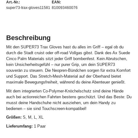
Art.-Nr.:
EAN:
super73-trax-gloves11581
810093460076
Beschreibung
Mit den SUPER73 Trax Gloves hast du alles im Griff – egal ob du
durch die Stadt cruist oder off-road Vollgas gibst. Dank des Ax Suede
Cinco Palm Materials sitzt jeder Griff bombenfest. Kein Abrutschen,
kein Unsicherheitsgefühl – nur purer Grip, um dein SUPER73
souverän zu steuern. Die Neopren-Bündchen sorgen für extra Komfort
und Support. Das Stretch-Mesh-Material auf der Oberhand bietet
maximale Bewegungsfreiheit, während du deine Abenteuer genießt.
Mit dem integrierten Co-Polymer-Knöchelschutz sind deine Hände
auch bei actionreichen Fahrten bestens geschützt. Und das Beste: Du
musst deine Handschuhe nicht ausziehen, um dein Handy zu
bedienen – sie sind Touchscreen-kompatibel!
Größen:
S, M, L, XL
Lieferumfang:
1 Paar