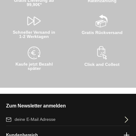
Gratis Lieferung ab
Ratenzahlung
99,90€*
Schneller Versand in
Gratis Rückversand
1-2 Werktagen
Kaufe jetzt Bezahl
Click and Collect
später
Zum Newsletter anmelden
E-Mail-Adresse*
Ich habe die
Datenschutzbestimmungen
zur Kenntnis genommen
Kundenbereich
und die
AGB
gelesen und bin mit ihnen einverstanden.