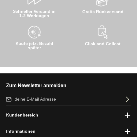
Schneller Versand in
Gratis Rückversand
1-2 Werktagen
Kaufe jetzt Bezahl
Click and Collect
später
Zum Newsletter anmelden
E-Mail-Adresse*
Ich habe die
Datenschutzbestimmungen
zur Kenntnis genommen
Kundenbereich
und die
AGB
gelesen und bin mit ihnen einverstanden.
Informationen