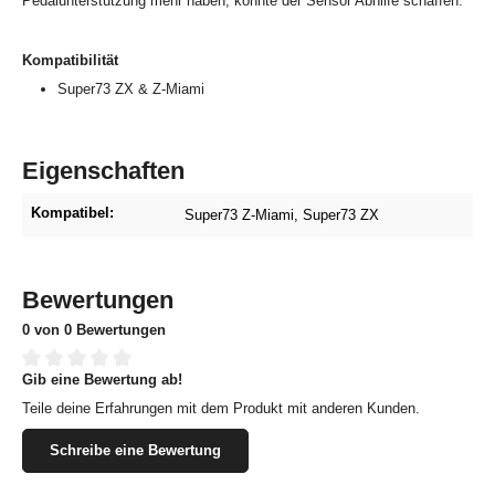
Pedalunterstützung mehr haben, könnte der Sensor Abhilfe schaffen.
Kompatibilität
Super73 ZX & Z-Miami
Eigenschaften
Kompatibel:
Super73 Z-Miami
, Super73 ZX
Bewertungen
0 von 0 Bewertungen
Gib eine Bewertung ab!
Durchschnittliche Bewertung von 0 von 5 Sternen
Teile deine Erfahrungen mit dem Produkt mit anderen Kunden.
Schreibe eine Bewertung