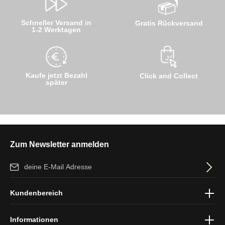
Schneller Versand in
Gratis Rückversand
1-2 Werktagen
Kaufe jetzt Bezahl
Click and Collect
später
Zum Newsletter anmelden
E-Mail-Adresse*
Ich habe die
Datenschutzbestimmungen
zur Kenntnis genommen
Kundenbereich
und die
AGB
gelesen und bin mit ihnen einverstanden.
Informationen