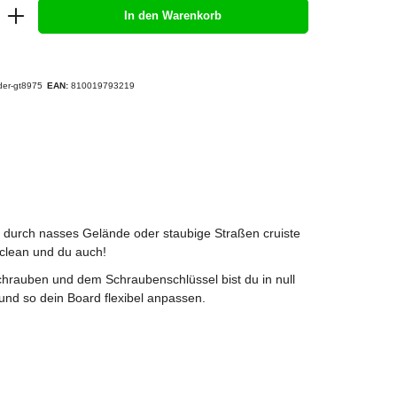
In den Warenkorb
der-gt8975
EAN:
810019793219
 durch nasses Gelände oder staubige Straßen cruiste
 clean und du auch!
chrauben und dem Schraubenschlüssel bist du in null
und so dein Board flexibel anpassen.