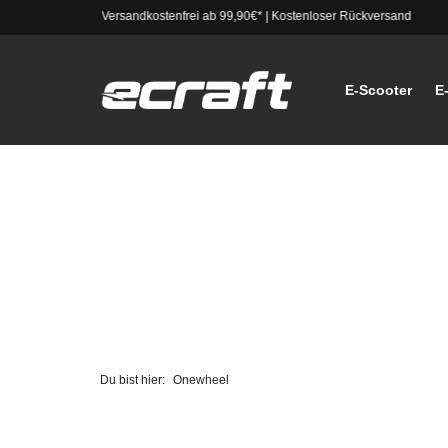
Versandkostenfrei ab 99,90€*
|
Kostenloser Rückversand
E-Scooter
E
Du bist hier:
Onewheel