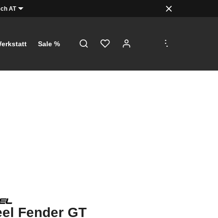
ch AT
.
.
.
erkstatt
Sale %
el Fender GT