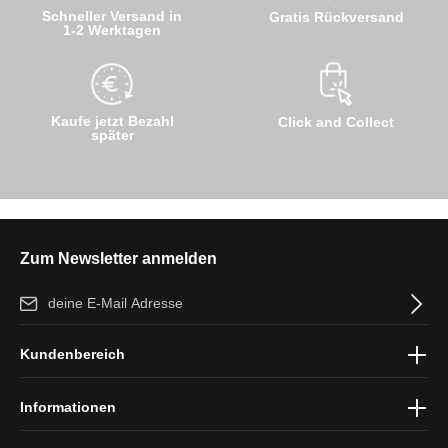
Schneller Versand in
Gratis Rückversand
1-2 Werktagen
Kaufe jetzt Bezahl
Click and Collect
später
Zum Newsletter anmelden
E-Mail-Adresse*
Ich habe die
Datenschutzbestimmungen
zur Kenntnis genommen
Kundenbereich
und die
AGB
gelesen und bin mit ihnen einverstanden.
Informationen