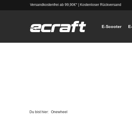
Versandkostenfrei ab 99,90€*
|
Kostenloser Rückversand
E-Scooter
E
Du bist hier:
Onewheel