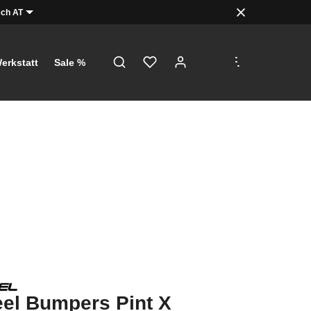
ch AT
.
.
.
erkstatt
Sale %
el Bumpers Pint X