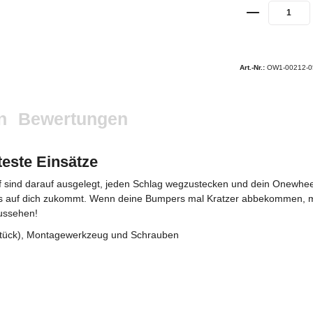
Art.-Nr.:
OW1-00212-0
n
Bewertungen
teste Einsätze
 sind darauf ausgelegt, jeden Schlag wegzustecken und dein Onewheel
was auf dich zukommt. Wenn deine Bumpers mal Kratzer abbekommen, mac
aussehen!
Stück), Montagewerkzeug und Schrauben