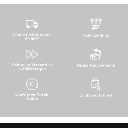
Gratis Lieferung ab
Ratenzahlung
99,90€*
Schneller Versand in
Gratis Rückversand
1-2 Werktagen
Kaufe jetzt Bezahl
Click and Collect
später