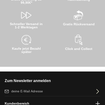
99,90€*
Schneller Versand in
Gratis Rückversand
1-2 Werktagen
Kaufe jetzt Bezahl
Click and Collect
später
Zum Newsletter anmelden
E-Mail-Adresse*
Ich habe die
Datenschutzbestimmungen
zur Kenntnis genommen
Kundenbereich
und die
AGB
gelesen und bin mit ihnen einverstanden.